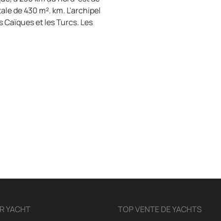
tale de 430 m². km. L'archipel
es Caïques et les Turcs. Les
R YACHT
TOP VENTE DE YACHTS