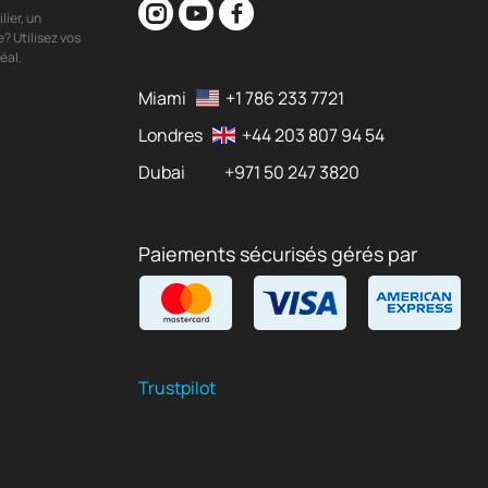
ier, un
? Utilisez vos
éal.
Miami
+1 786 233 7721
Londres
+44 203 807 94 54
Dubai
+971 50 247 3820
Paiements sécurisés gérés par
Trustpilot