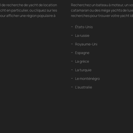
il de recherche de yacht de location
Recherchez un bateau à moteur, un voil
cht en particulier, ou cliquez sur les
catamaran ou des méga yachts de luxe
our afficher une région populaire à
recherches pour trouver votre yacht id
États-Unis
La russie
Royaume-Uni
Espagne
La grèce
La turquie
Le monténégro
L'australie