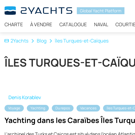
Global Yacht Platform
CHARTE
À VENDRE
CATALOGUE
NAVAL
COURTI
2Yachts
Blog
îles Turques-et-Caïques
ÎLES TURQUES-ET-CAÏQ
Denis Korablev
Voyage
Yachting
Du repos
Vacances
îles Turques-et-
Yachting dans les Caraïbes Îles Turq
L'archipel des Turks et Caicos est situé dans l'océan Atlant