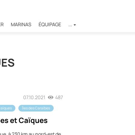
ER
MARINAS
ÉQUIPAGE
...
UES
07.10.2021
487
Caïques
Îles des Caraïbes
ues et Caïques
ique, à 230 km au nord-est de