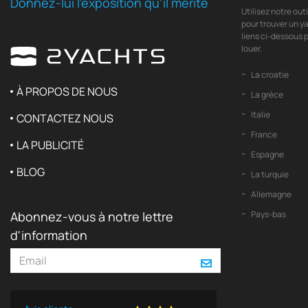
Donnez-lui l'exposition qu'il mérite
Utilisez notre out
pour trouver un ya
liens ci-dessous p
louer.
La croatie
À PROPOS DE NOUS
La grèce
Italie
CONTACTEZ NOUS
France
LA PUBLICITÉ
Espagne
BLOG
La turquie
Allemagne
Abonnez-vous à notre lettre
Pays-bas
d'information