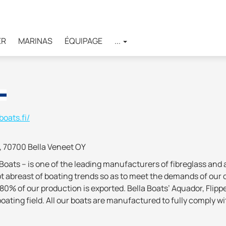
ER
MARINAS
ÉQUIPAGE
...
oats.fi/
0, 70700 Bella Veneet OY
 Boats – is one of the leading manufacturers of fibreglass an
t abreast of boating trends so as to meet the demands of our
80% of our production is exported. Bella Boats’ Aquador, Flippe
ating field. All our boats are manufactured to fully comply wi
he IMCI’s (International Marine Certification Institute) or Euro