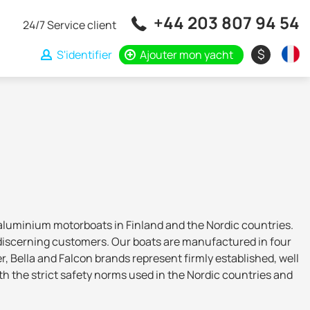
+44 203 807 94 54
24/7 Service client
$
S'identifier
Ajouter mon yacht
d aluminium motorboats in Finland and the Nordic countries.
 discerning customers. Our boats are manufactured in four
r, Bella and Falcon brands represent firmly established, well
th the strict safety norms used in the Nordic countries and
fins Expert Services’ CE plate.