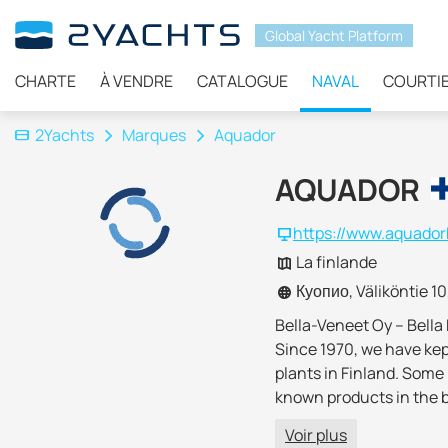
Global Yacht Platform
CHARTE
À VENDRE
CATALOGUE
NAVAL
COURTI
2Yachts
Marques
Aquador
AQUADOR
https://www.aquadorb
La finlande
Куопио, Väliköntie 1
Bella-Veneet Oy – Bella
Since 1970, we have kep
plants in Finland. Some 
known products in the bo
they are equipped with t
Voir plus