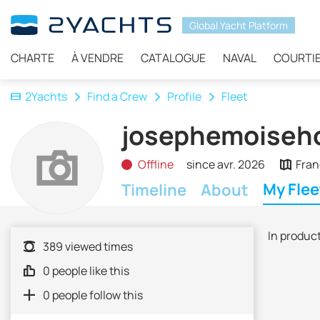
Global Yacht Platform
CHARTE
À VENDRE
CATALOGUE
NAVAL
COURTI
2Yachts
Find a Crew
Profile
Fleet
josephemoiseh
Offline
since avr. 2026
Fran
My Flee
Timeline
About
In produc
389 viewed times
0 people like this
0 people follow this