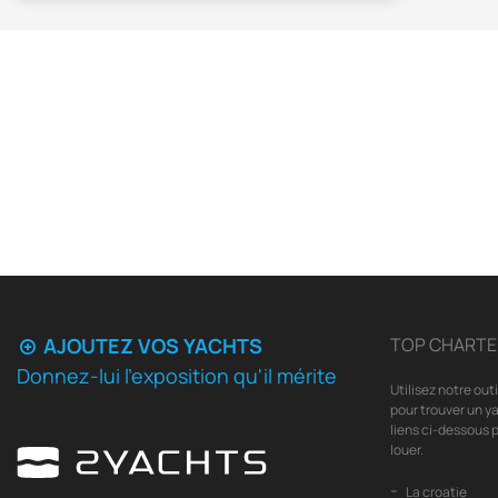
AJOUTEZ VOS YACHTS
TOP CHARTE
Donnez-lui l'exposition qu'il mérite
Utilisez notre out
pour trouver un ya
liens ci-dessous p
louer.
La croatie