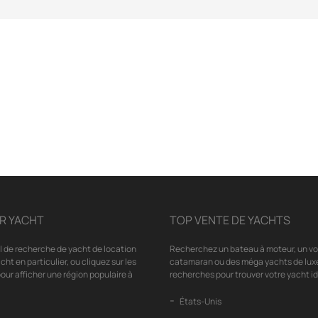
R YACHT
TOP VENTE DE YACHTS
il de recherche de yacht de location
Recherchez un bateau à moteur, un voil
cht en particulier, ou cliquez sur les
catamaran ou des méga yachts de luxe
our afficher une région populaire à
recherches pour trouver votre yacht id
États-Unis