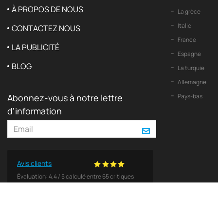
À PROPOS DE NOUS
La grèce
Italie
CONTACTEZ NOUS
France
LA PUBLICITÉ
Espagne
BLOG
La turquie
Allemagne
Abonnez-vous à notre lettre
Pays-bas
d'information
Avis clients
Évaluation:
4.4
/
5
calculé entre
65
critiques