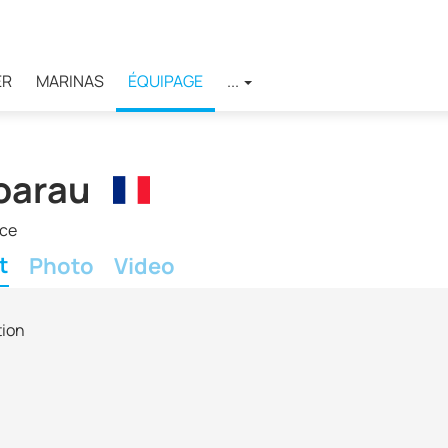
ER
MARINAS
ÉQUIPAGE
...
oarau
ce
t
Photo
Video
tion