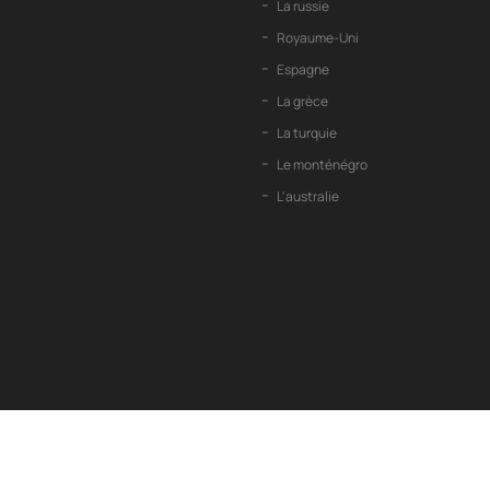
La russie
Royaume-Uni
Espagne
La grèce
La turquie
Le monténégro
L'australie