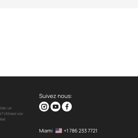
Suivez nous:
ier, un
? Utilisez vos
éal.
Miami
+1 786 233 7721