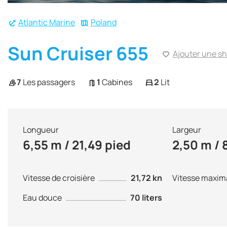
Atlantic Marine
Poland
Sun Cruiser 655
Ajouter une sh
7
Les passagers
1
Cabines
2
Lit
Longueur
Largeur
6,55 m / 21,49 pied
2,50 m / 
Vitesse de croisière
21,72 kn
Vitesse maxim
Eau douce
70 liters