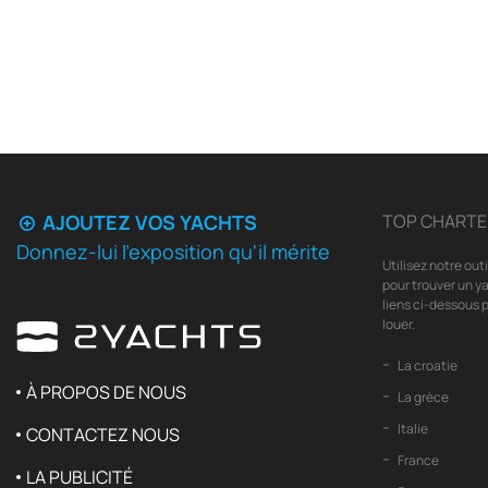
AJOUTEZ VOS YACHTS
TOP CHARTE
Donnez-lui l'exposition qu'il mérite
Utilisez notre out
pour trouver un ya
liens ci-dessous p
louer.
La croatie
À PROPOS DE NOUS
La grèce
Italie
CONTACTEZ NOUS
France
LA PUBLICITÉ