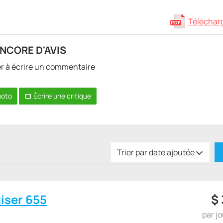
Télécharge
ENCORE D'AVIS
er à écrire un commentaire
hoto
Écrire une critique
Trier par date ajoutée
iser 655
$
par j