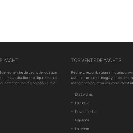
R YACHT
TOP VENTE DE YACHTS
il de recherche de yacht de location
Recherchez un bateau à moteur, un voil
cht en particulier, ou cliquez sur les
catamaran ou des méga yachts de luxe
our afficher une région populaire à
recherches pour trouver votre yacht id
États-Unis
La russie
Royaume-Uni
Espagne
La grèce