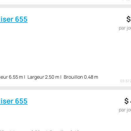
iser 655
par j
eur 6.55 m
Largeur 2.50 m
Brouillon 0.48 m
03:37 
iser 655
$
par j