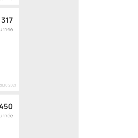
$
317
ournée
28.10.2021
450
ournée