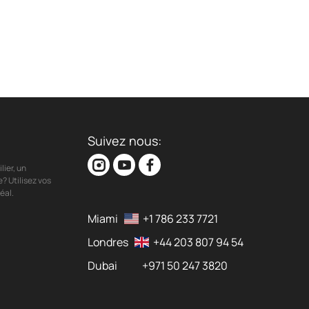
Suivez nous:
ier, un
? Utilisez vos
éal.
Miami
+1 786 233 7721
Londres
+44 203 807 94 54
Dubai
+971 50 247 3820