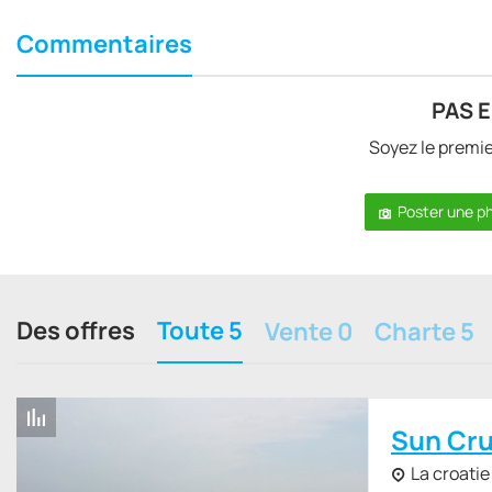
Commentaires
PAS 
Soyez le premi
Poster une p
Des offres
Toute 5
Vente 0
Charte 5
Sun Cru
La croatie