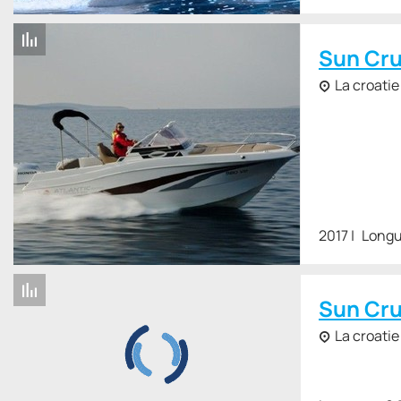
Sun Cru
La croatie
2017
Longu
Sun Cru
La croatie