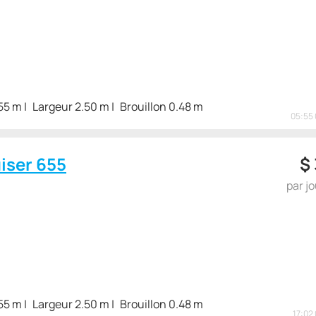
55 m
Largeur 2.50 m
Brouillon 0.48 m
05:55 
iser 655
$
par j
55 m
Largeur 2.50 m
Brouillon 0.48 m
17:02 