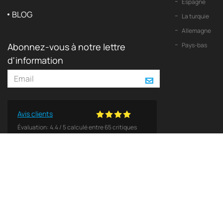
Espagne
BLOG
La turquie
Allemagne
Abonnez-vous à notre lettre
Pays-bas
d'information
Avis clients
Évaluation:
4.4
/
5
calculé entre
65
critiques
© 2026 2Yachts. Tous les droits sont réservés
Politique de confidentialité