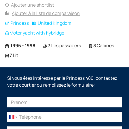
Ajouter une shortlist
Ajouter à la liste de comparaison
Princess
United Kingdom
Motor yacht with flybridge
1996 - 1998
7
Les passagers
3
Cabines
7
Lit
Si vous êtes intéressé par le Princess 480, contactez
votre courtier ou remplissez le formulaire: