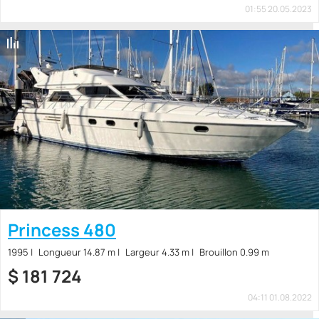
01:55 20.05.2023
Princess 480
1995
Longueur 14.87 m
Largeur 4.33 m
Brouillon 0.99 m
$
181 724
04:11 01.08.2022