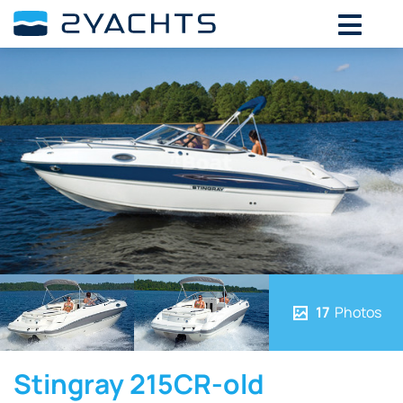
17
Photos
Stingray 215CR-old