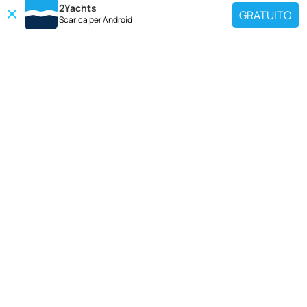
2Yachts
GRATUITO
Scarica per
Android
DESTINAZIONI POPOLARI
Utilisez notre outil de recherche de charte pour trouver un yacht spécifique
ou sélectionnez le lien ci-dessous pour afficher une région de location de
yacht populaire.
Croazia
Grecia
Italia
Francia
Spagna
Turchia
Germania
Paesi bassi
YACHT PIÙ VENDUTI