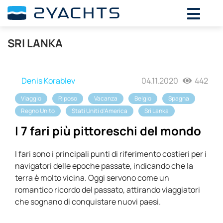
SRI LANKA
Denis Korablev
04.11.2020
442
Viaggio
Riposo
Vacanza
Belgio
Spagna
Regno Unito
Stati Uniti d'America
Sri Lanka
I 7 fari più pittoreschi del mondo
I fari sono i principali punti di riferimento costieri per i
navigatori delle epoche passate, indicando che la
terra è molto vicina. Oggi servono come un
romantico ricordo del passato, attirando viaggiatori
che sognano di conquistare nuovi paesi.