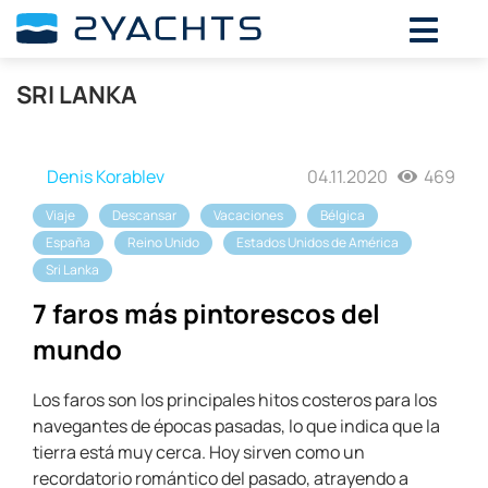
SRI LANKA
Denis Korablev
04.11.2020
469
Viaje
Descansar
Vacaciones
Bélgica
España
Reino Unido
Estados Unidos de América
Sri Lanka
7 faros más pintorescos del
mundo
Los faros son los principales hitos costeros para los
navegantes de épocas pasadas, lo que indica que la
tierra está muy cerca. Hoy sirven como un
recordatorio romántico del pasado, atrayendo a