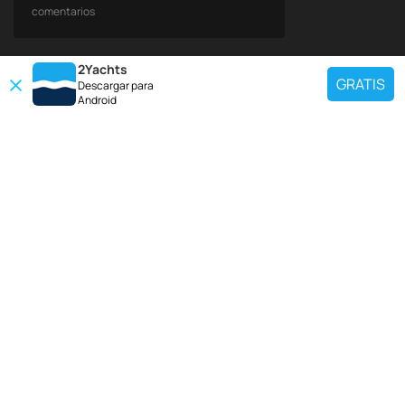
comentarios
2Yachts
GRATIS
Descargar para
Android
DESTINOS POPULARES
Use nuestra herramienta de búsqueda de charter para encontrar un yate
específico, o seleccione el enlace a continuación para ver una región
popular de charter de yates.
Croacia
Grecia
Italia
Francia
España
Turquía
Alemania