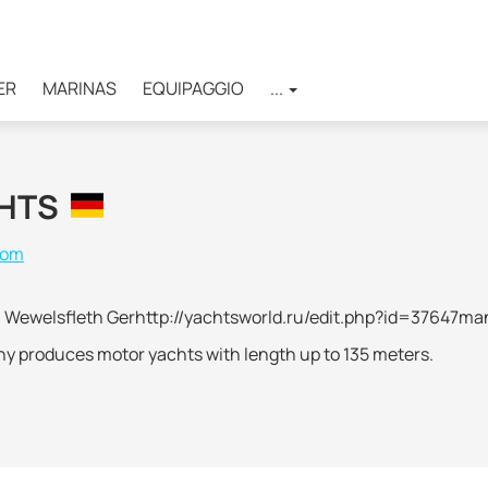
ER
MARINAS
EQUIPAGGIO
...
CHTS
com
Wewelsfleth Gerhttp://yachtsworld.ru/edit.php?id=37647ma
y produces motor yachts with length up to 135 meters.