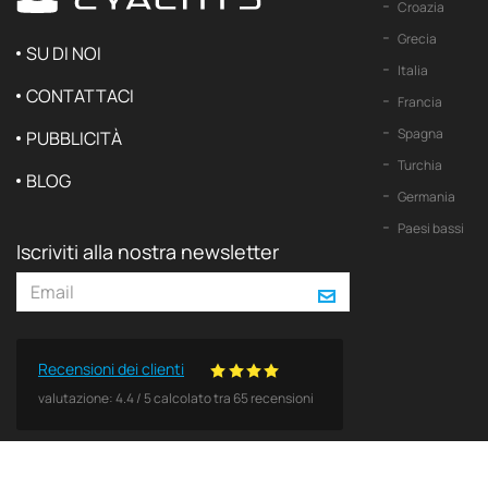
Croazia
Grecia
SU DI NOI
Italia
CONTATTACI
Francia
Spagna
PUBBLICITÀ
Turchia
BLOG
Germania
Paesi bassi
Iscriviti alla nostra newsletter
Recensioni dei clienti
valutazione:
4.4
/
5
calcolato tra
65
recensioni