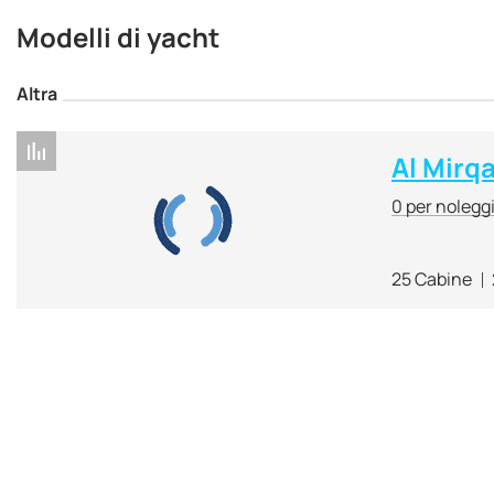
Modelli di yacht
Altra
Al Mirq
0 per nolegg
25 Cabine