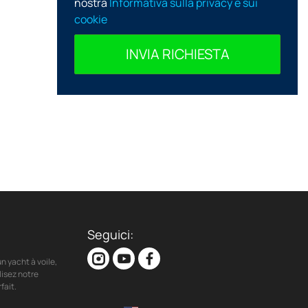
nostra
Informativa sulla privacy e sui
cookie
INVIA RICHIESTA
Seguici:
n yacht à voile,
lisez notre
fait.