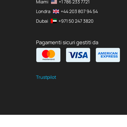
Miami
+1 786 233 7721
Londra
+44 203 807 94 54
Dubai
+971 50 247 3820
Pagamenti sicuri gestiti da
Trustpilot