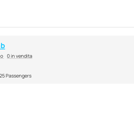
ab
io
0 in vendita
25 Passengers