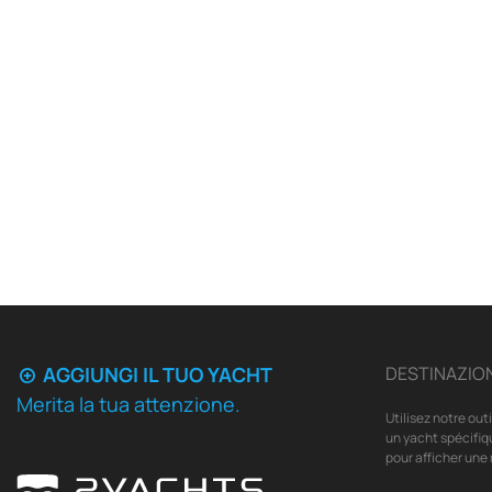
AGGIUNGI IL TUO YACHT
DESTINAZION
Merita la tua attenzione.
Utilisez notre out
un yacht spécifiq
pour afficher une 