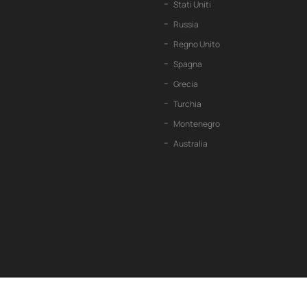
Stati Uniti
Russia
Regno Unito
Spagna
Grecia
Turchia
Montenegro
Australia