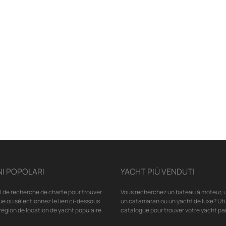
I POPOLARI
YACHT PIÙ VENDUTI
il de recherche de charte pour trouver
Vous recherchez un bateau à moteur, u
ue ou sélectionnez le lien ci-dessous
un catamaran ou un yacht de luxe? Uti
région de location de yacht populaire.
catalogue pour trouver votre yacht par