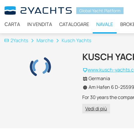
Global Yacht Platform
СARTA
IN VENDITA
CATALOGARE
NAVALE
BROK
2Yachts
Marche
Kusch Yachts
KUSCH YA
www.kusch-yachts.
Germania
Am Hafen 6 D-25599 
For 30 years the compan
Vedi di più