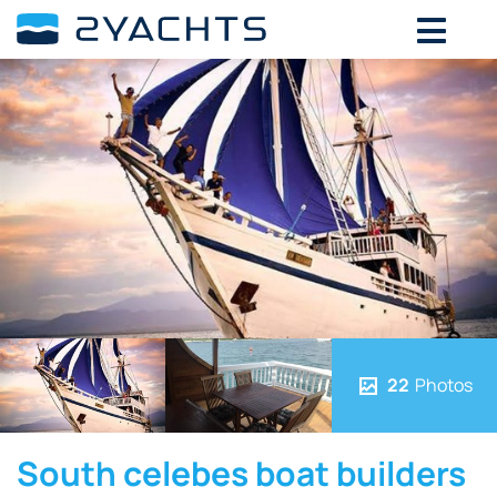
22
Photos
South celebes boat builders