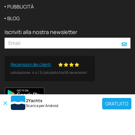
PUBBLICITÀ
BLOG
Iscriviti alla nostra newsletter
Recensioni dei clienti
valutazione:
4.4
/
5
calcolato tra
65
recensioni
2Yachts
GRATUITO
Scarica per
Android
DESTINAZIONI POPOLARI
Utilisez notre outil de recherche de charte pour trouver un yacht spécifique
ou sélectionnez le lien ci-dessous pour afficher une région de location de
yacht populaire.