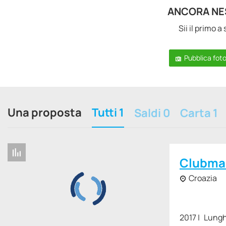
ANCORA NE
Sii il primo 
Pubblica fot
Una proposta
Tutti 1
Saldi 0
Carta 1
Clubma
Croazia
2017
Lungh