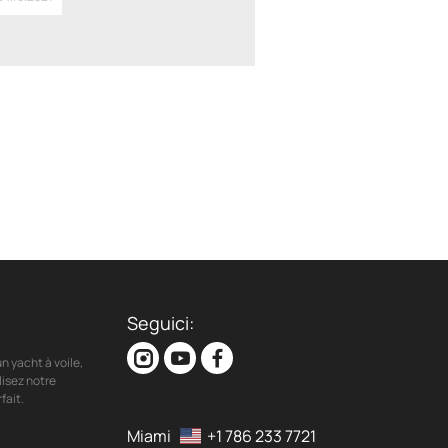
Seguici:
n yacht à voile,
lisez notre
fait.
Miami
+1 786 233 7721