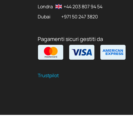
Londra
+44 203 807 94 54
Dubai
+971 50 247 3820
Pagamenti sicuri gestiti da
Trustpilot