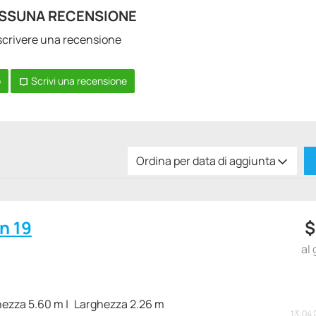
SSUNA RECENSIONE
a scrivere una recensione
o
Scrivi una recensione
Ordina per data di aggiunta
n 19
al 
ezza 5.60 m
Larghezza 2.26 m
13:04 