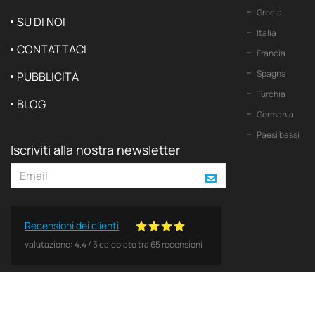
Grecia
SU DI NOI
Italia
CONTATTACI
Francia
Spagna
PUBBLICITÀ
Turchia
BLOG
Germania
Paesi bassi
Iscriviti alla nostra newsletter
Recensioni dei clienti
valutazione:
4.4
/
5
calcolato tra
65
recensioni