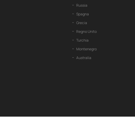
Russia
Spagna
Grecia
Regno Unito
Turchia
Montenegro
Australia