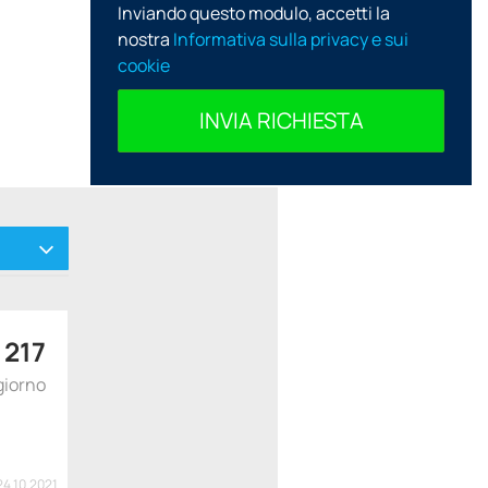
Inviando questo modulo, accetti la
nostra
Informativa sulla privacy e sui
cookie
INVIA RICHIESTA
$
217
giorno
24.10.2021