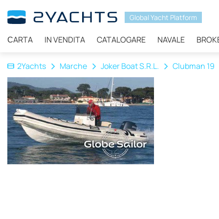
Global Yacht Platform
СARTA
IN VENDITA
CATALOGARE
NAVALE
BROK
2Yachts
Marche
Joker Boat S.R.L.
Clubman 19