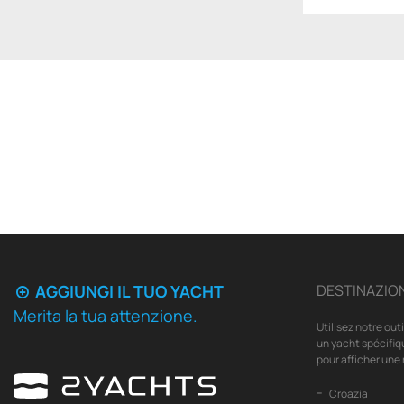
AGGIUNGI IL TUO YACHT
DESTINAZION
Merita la tua attenzione.
Utilisez notre out
un yacht spécifiq
pour afficher une 
Croazia