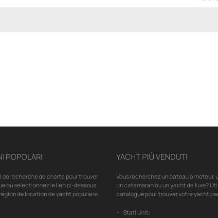
I POPOLARI
YACHT PIÙ VENDUTI
il de recherche de charte pour trouver
Vous recherchez un bateau à moteur, u
ue ou sélectionnez le lien ci-dessous
un catamaran ou un yacht de luxe? Uti
région de location de yacht populaire.
catalogue pour trouver votre yacht par
Stati Uniti