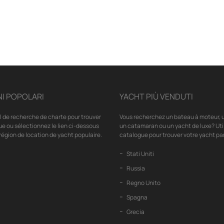
I POPOLARI
YACHT PIÙ VENDUTI
il de recherche de charte pour trouver
Vous recherchez un bateau à moteur, u
ue ou sélectionnez le lien ci-dessous
un catamaran ou un yacht de luxe? Uti
région de location de yacht populaire.
catalogue pour trouver votre yacht par
Stati Uniti
Russia
Regno Unito
Spagna
Grecia