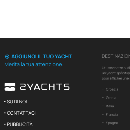
AGGIUNGI IL TUO YACHT
DESTINAZION
Merita la tua attenzione.
Utilisez notre out
un yacht spécifiq
pour afficher une 
Croazia
Grecia
SU DI NOI
Italia
CONTATTACI
Francia
Spagna
PUBBLICITÀ