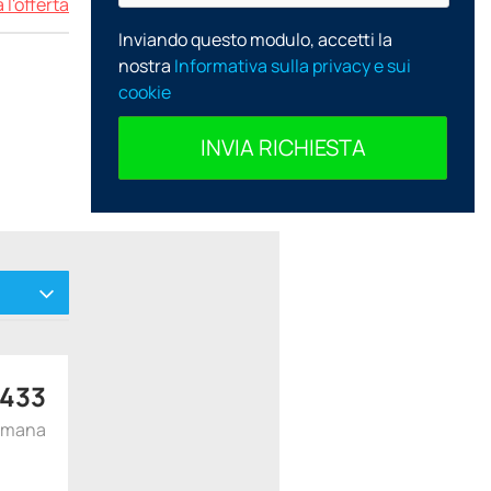
 l'offerta
Inviando questo modulo, accetti la
nostra
Informativa sulla privacy e sui
cookie
INVIA RICHIESTA
 433
timana