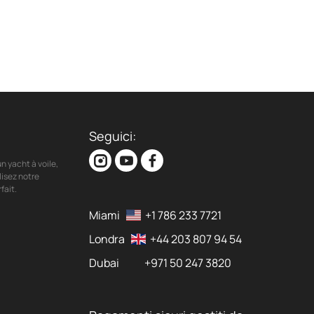
Seguici:
n yacht à voile,
lisez notre
fait.
Miami
+1 786 233 7721
Londra
+44 203 807 94 54
Dubai
+971 50 247 3820