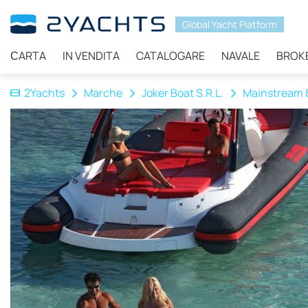
Global Yacht Platform
СARTA
IN VENDITA
CATALOGARE
NAVALE
BROK
2Yachts
Marche
Joker Boat S.R.L.
Mainstream 