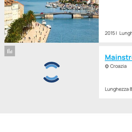
2015
Lungh
Mainst
Croazia
Lunghezza 8