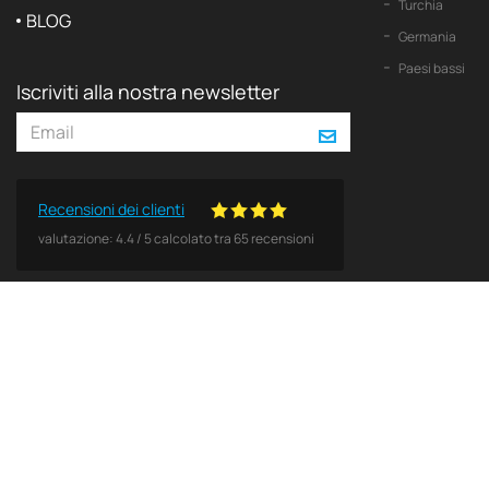
Turchia
BLOG
Germania
Paesi bassi
Iscriviti alla nostra newsletter
Recensioni dei clienti
valutazione:
4.4
/
5
calcolato tra
65
recensioni
© 2026 2Yachts. Tutti i diritti riservati.
Politica sulla riservatezza
Tutti i loghi, marchi e diritti d'autore contenuti in questo sito Web sono e rimangono di proprietà 
L'uso di questi materiali non costituisce un'approvazione da parte di queste società. Non sono con