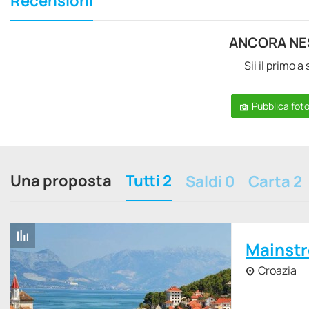
Recensioni
ANCORA NE
Sii il primo 
Pubblica fot
Una proposta
Tutti 2
Saldi 0
Carta 2
Mainst
Croazia