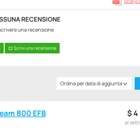
Scarica
SSUNA RECENSIONE
a scrivere una recensione
o
Scrivi una recensione
Ordina per data di aggiunta
ream 800 EFB
$
4
al set