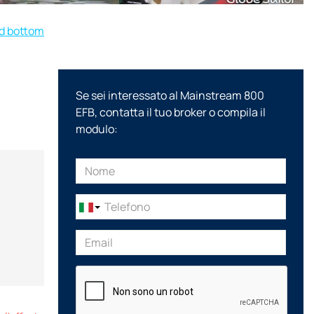
rd bottom
Se sei interessato al Mainstream 800
EFB, contatta il tuo broker o compila il
modulo: