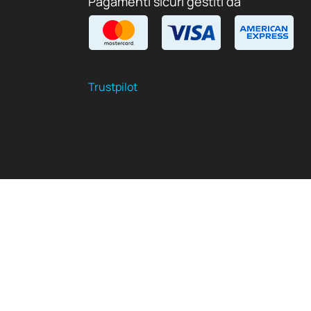
Pagamenti sicuri gestiti da
Trustpilot
IT