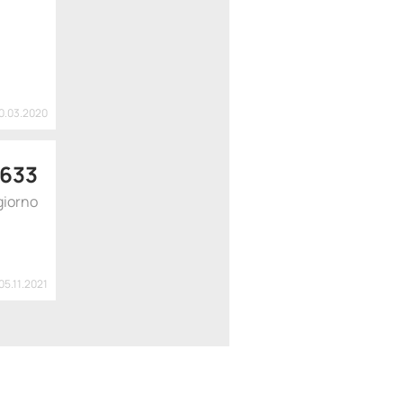
30.03.2020
633
giorno
05.11.2021