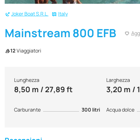
Joker Boat S.R.L.
Italy
Mainstream 800 EFB
Agg
12
Viaggiatori
Lunghezza
Larghezza
8,50 m / 27,89 ft
3,20 m / 
Carburante
300 litri
Acqua dolce