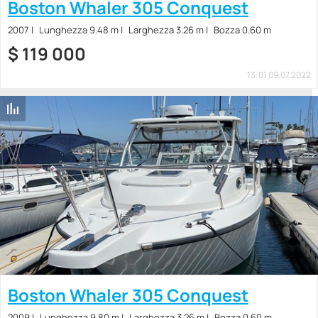
Boston Whaler 305 Conquest
2007
Lunghezza 9.48 m
Larghezza 3.26 m
Bozza 0.60 m
$
119 000
13:01 09.07.2022
Boston Whaler 305 Conquest
2009
Lunghezza 9.80 m
Larghezza 3.26 m
Bozza 0.60 m