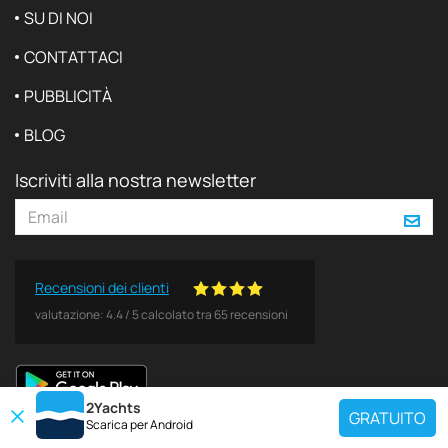
SU DI NOI
CONTATTACI
PUBBLICITÀ
BLOG
Iscriviti alla nostra newsletter
Recensioni dei clienti
valutazione:
4.4
/
5
calcolato tra
65
recensioni
2Yachts
GRATUITO
Scarica per
Android
DESTINAZIONI POPOLARI