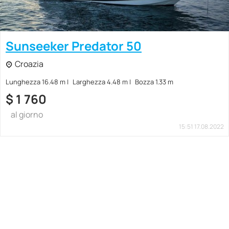
Sunseeker Predator 50
Croazia
Lunghezza 16.48 m
Larghezza 4.48 m
Bozza 1.33 m
$
1 760
al giorno
15:51 17.08.2022