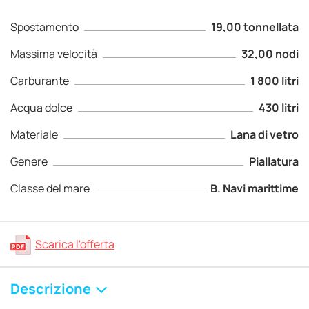
Spostamento
19,00 tonnellata
Massima velocità
32,00 nodi
Carburante
1 800 litri
Acqua dolce
430 litri
Materiale
Lana di vetro
Genere
Piallatura
Classe del mare
B. Navi marittime
Scarica l'offerta
Descrizione