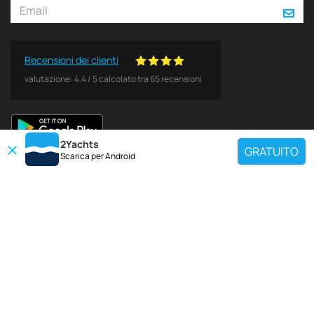
Recensioni dei clienti
valutazione:
4.4
/
5
calcolato tra
65
recensioni
2Yachts
GRATUITO
Scarica per
Android
DESTINAZIONI POPOLARI
Utilisez notre outil de recherche de charte pour trouver un yacht spécifique
ou sélectionnez le lien ci-dessous pour afficher une région de location de
yacht populaire.
Croazia
Grecia
Italia
Francia