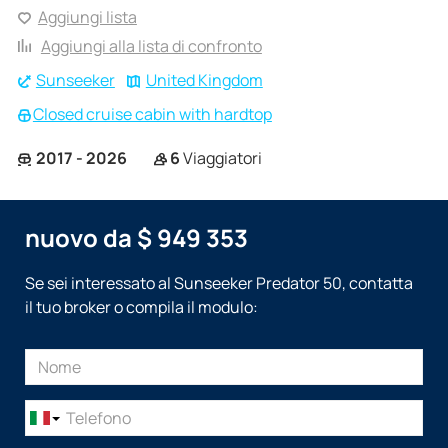
Aggiungi lista
Aggiungi alla lista di confronto
Sunseeker
United Kingdom
Closed cruise cabin with hardtop
2017 - 2026
6
Viaggiatori
nuovo da $ 949 353
Se sei interessato al Sunseeker Predator 50, contatta
il tuo broker o compila il modulo: