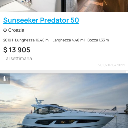
Sunseeker Predator 50
Croazia
2019
Lunghezza 16.48 m
Larghezza 4.48 m
Bozza 1.33 m
$
13 905
al settimana
20:02 07.04.2022