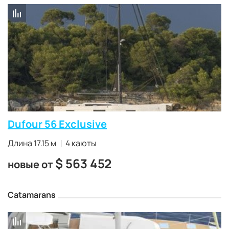
Dufour 56 Exclusive
Длина 17.15 м
4 каюты
$
563 452
новые от
Catamarans