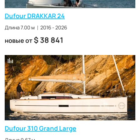
Франции по-прежнему
делают верфь крупнейшим
мировым производителем в своем классе
. Она
Dufour DRAKKAR 24
производит по 400 яхт в год и самостоятельно
контролирует весь процесс производства.
Длина 7.00 м
2016 - 2026
$
38 841
новые от
Dufour 310 Grand Large