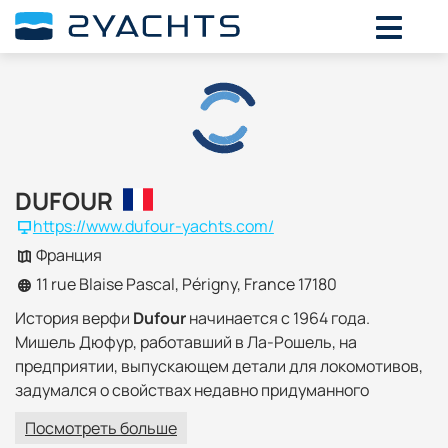
DUFOUR
https://www.dufour-yachts.com/
Франция
11 rue Blaise Pascal, Périgny, France 17180
История верфи
Dufour
начинается с 1964 года.
Мишель Дюфур, работавший в Ла-Рошель, на
предприятии, выпускающем детали для локомотивов,
задумался о свойствах недавно придуманного
материала – полиэстера. В инициативном порядке
Посмотреть больше
Мишель разработал проект
трейлерной яхты с