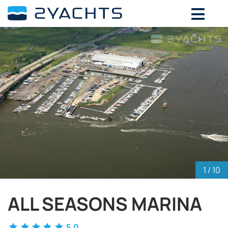
ВЫБЕРИТЕ ДАТЫ ДЛЯ ОПРЕДЕЛЕНИЯ
СТОИМОСТИ
Август,
2026
ПН
ВТ
СР
ЧТ
ПТ
СБ
ВС
27
28
29
30
31
1
2
3
4
5
6
7
8
9
10
11
12
13
14
15
16
17
18
19
20
21
22
23
24
25
26
27
28
29
30
1
/ 10
31
1
2
3
4
5
6
ALL SEASONS MARINA
5.0