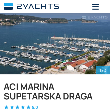
ВЫБЕРИТЕ ДАТЫ ДЛЯ ОПРЕДЕЛЕНИЯ
СТОИМОСТИ
Август,
2026
ПН
ВТ
СР
ЧТ
ПТ
СБ
ВС
27
28
29
30
31
1
2
3
4
5
6
7
8
9
10
11
12
13
14
15
16
17
18
19
20
21
22
23
1
/ 3
24
25
26
27
28
29
30
ACI MARINA
31
1
2
3
4
5
6
SUPETARSKA DRAGA
5.0