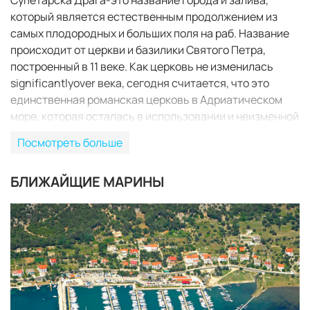
который является естественным продолжением из
самых плодородных и больших поля на раб. Название
происходит от церкви и базилики Святого Петра,
построенный в 11 веке. Как церковь не изменилась
significantlyover века, сегодня считается, что это
единственная романская церковь в Адриатическом
море, которая осталась в использовании и неизменной
на протяжении 900 лет. Поселок Супетарска Драга был
Посмотреть больше
поднят старательные руки рыбаков раб, но кроме
рыбалки, основной деятельностью местных жителей
БЛИЖАЙЩИЕ МАРИНЫ
сегодня является, конечно, туризм. Этот Иса
настоящий маленький туристический рай, потому что в
передней части бухты есть три небольших острова с
прекрасными песчаными пляжами. В этом волшебном
месте лежит ACI Марина Супетарска Драга, которая
возносит общее туристическое предложение Этот
живописный уголок острова. Остров ConnectionsThe
раб связано с дорожной инфраструктурой материком