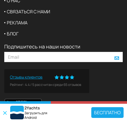
О НАС
СВЯЗАТЬСЯ С НАМИ
РЕКЛАМА
БЛОГ
Подпишитесь на наши новости
Отзывы клиентов
Рейтинг:
4.4
/
5
рассчитан среди
65
отзывов
2Yachts
КАРТА
ЗАБРОНИРОВАТЬ
БЕСПЛАТНО
Загрузить для
Android
ПОПУЛЯРНЫЕ НАПРАВЛЕНИЯ