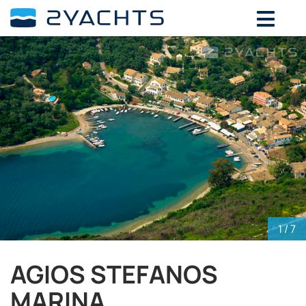
ВЫБЕРИТЕ ДАТЫ ДЛЯ ОПРЕДЕЛЕНИЯ
СТОИМОСТИ
Август,
2026
ПН
ВТ
СР
ЧТ
ПТ
СБ
ВС
27
28
29
30
31
1
2
3
4
5
6
7
8
9
10
11
12
13
14
15
16
17
18
19
20
21
22
23
24
25
26
27
28
29
30
1
/ 7
31
1
2
3
4
5
6
AGIOS STEFANOS
MARINA