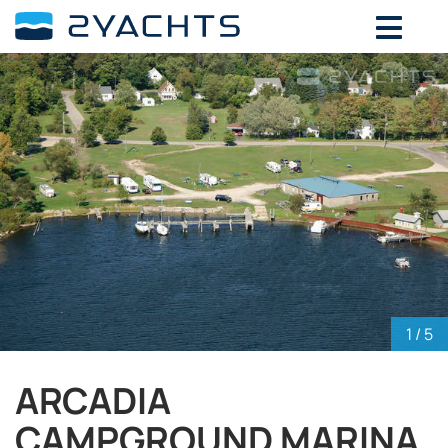
ВЫБЕРИТЕ ДАТЫ ДЛЯ ОПРЕДЕЛЕНИЯ
СТОИМОСТИ
Август,
2026
ПН
ВТ
СР
ЧТ
ПТ
СБ
ВС
27
28
29
30
31
1
2
3
4
5
6
7
8
9
10
11
12
13
14
15
16
17
18
19
20
21
22
23
24
25
26
27
28
29
30
1
/ 5
31
1
2
3
4
5
6
ARCADIA
CAMPGROUND MARINA