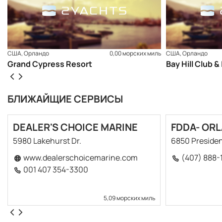
США, Орландо
0,00 морских миль
США, Орландо
Grand Cypress Resort
Bay Hill Club 
БЛИЖАЙЩИЕ СЕРВИСЫ
DEALER'S CHOICE MARINE
FDDA- OR
5980 Lakehurst Dr.
6850 Presiden
www.dealerschoicemarine.com
(407) 888-
001 407 354-3300
5,09 морских миль