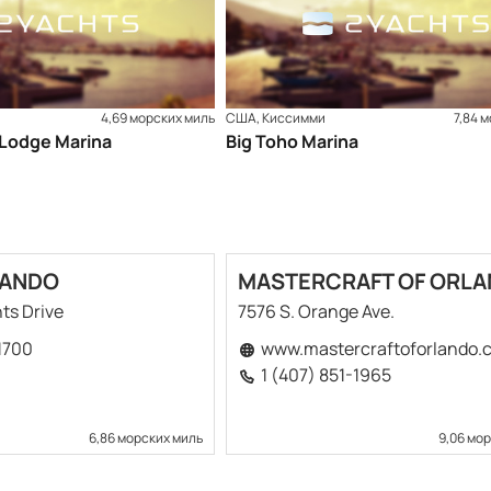
4,69 морских миль
США, Киссимми
7,84 
& Lodge Marina
Big Toho Marina
LANDO
MASTERCRAFT OF ORL
ts Drive
7576 S. Orange Ave.
1700
www.mastercraftoforlando.
1 (407) 851-1965
6,86 морских миль
9,06 мо