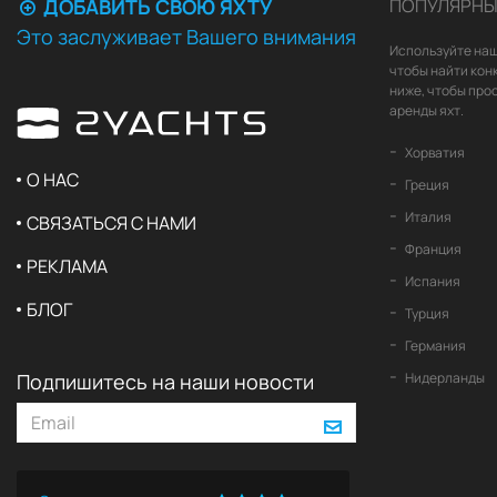
ДОБАВИТЬ СВОЮ ЯХТУ
ПОПУЛЯРНЫ
Это заслуживает Вашего внимания
Используйте наш
чтобы найти кон
ниже, чтобы про
аренды яхт.
Хорватия
О НАС
Греция
Италия
СВЯЗАТЬСЯ С НАМИ
Франция
РЕКЛАМА
Испания
БЛОГ
Турция
Германия
Подпишитесь на наши новости
Нидерланды