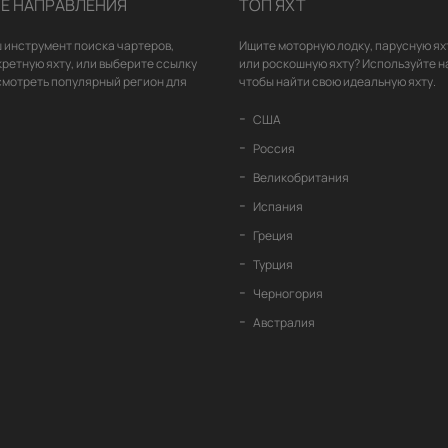
Е НАПРАВЛЕНИЯ
ТОП ЯХТ
 инструмент поиска чартеров,
Ищите моторную лодку, парусную ях
кретную яхту, или выберите ссылку
или роскошную яхту? Используйте н
смотреть популярный регион для
чтобы найти свою идеальную яхту.
США
Россия
Великобритания
Испания
Греция
Турция
Черногория
Австралия