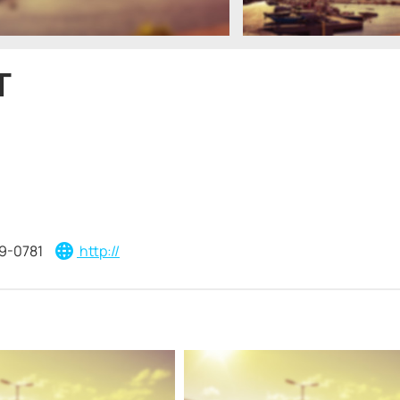
T
9-0781
http://