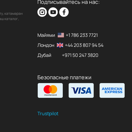
Подписывайтесь на нас:
ту, катамаран
аш каталог,
Майями
+1 786 233 7721
Лондон
+44 203 807 94 54
Дубай
+971 50 247 3820
Безопасные платежи
Trustpilot