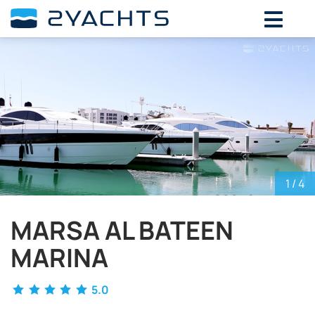
ВЫБЕРИТЕ ДАТЫ ДЛЯ ОПРЕДЕЛЕНИЯ
СТОИМОСТИ
Август,
2026
ПН
ВТ
СР
ЧТ
ПТ
СБ
ВС
27
28
29
30
31
1
2
3
4
5
6
7
8
9
10
11
12
13
14
15
16
1
/ 4
17
18
19
20
21
22
23
24
25
26
27
28
29
30
MARSA AL BATEEN
31
1
2
3
4
5
6
MARINA
5.0