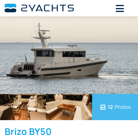
12
Photos
Brizo BY50