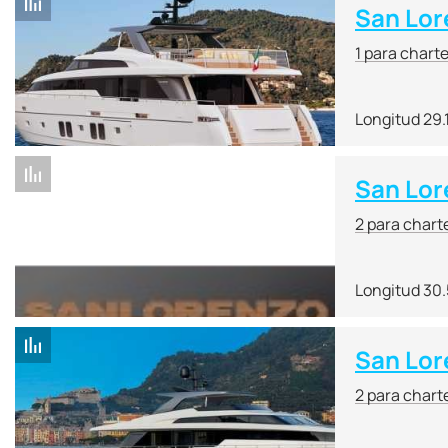
San Lor
1 para chart
Longitud 29.
San Lor
2 para chart
Longitud 30
San Lor
2 para chart