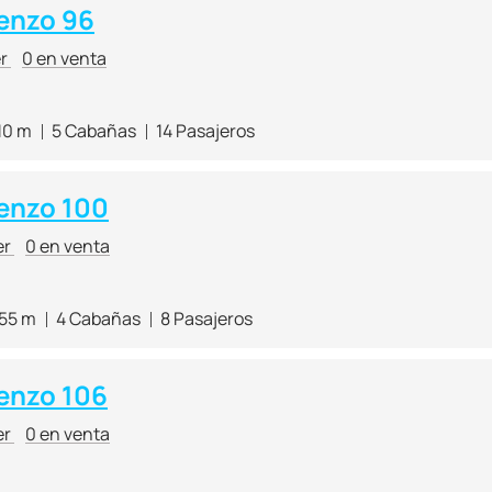
enzo 96
er
0 en venta
10 m
5 Cabañas
14 Pasajeros
enzo 100
er
0 en venta
.55 m
4 Cabañas
8 Pasajeros
enzo 106
er
0 en venta