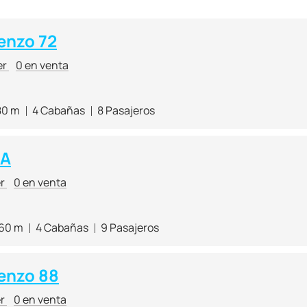
enzo 72
er
0 en venta
80 m
4 Cabañas
8 Pasajeros
NA
er
0 en venta
.60 m
4 Cabañas
9 Pasajeros
enzo 88
er
0 en venta