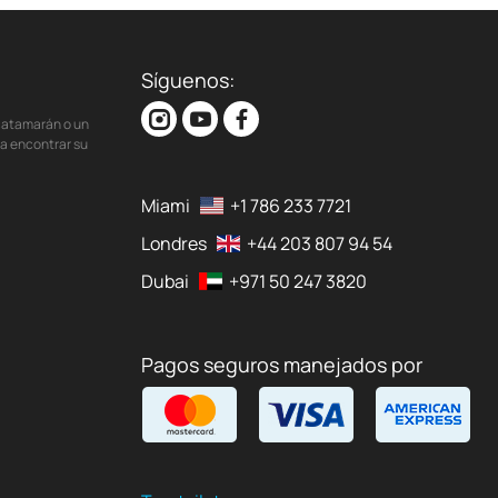
Síguenos:
 catamarán o un
ra encontrar su
Miami
+1 786 233 7721
Londres
+44 203 807 94 54
Dubai
+971 50 247 3820
Pagos seguros manejados por