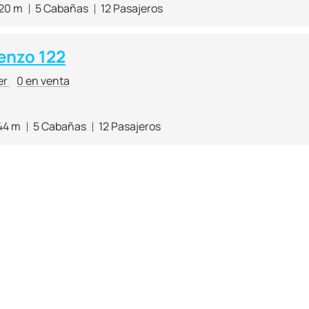
.20 m
5 Cabañas
12 Pasajeros
enzo 122
er
0 en venta
44 m
5 Cabañas
12 Pasajeros