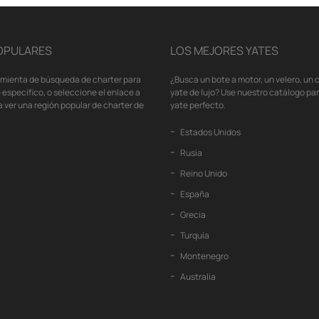
OPULARES
LOS MEJORES YATES
amienta de búsqueda de charter para
¿Busca un bote a motor, un velero, un
 específico, o seleccione el enlace a
yate de lujo? Use nuestro catálogo pa
 ver una región popular de charter de
yate perfecto.
Estados Unidos
Rusia
Reino Unido
España
Grecia
Turquía
Montenegro
Australia