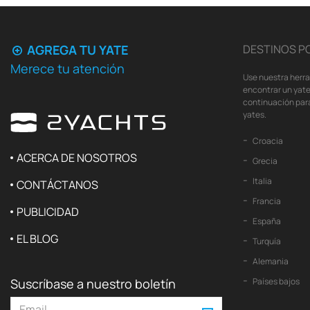
AGREGA TU YATE
DESTINOS P
Merece tu atención
Use nuestra herr
encontrar un yate
continuación para
yates.
Croacia
ACERCA DE NOSOTROS
Grecia
Italia
CONTÁCTANOS
Francia
PUBLICIDAD
España
EL BLOG
Turquía
Alemania
Suscríbase a nuestro boletín
Países bajos