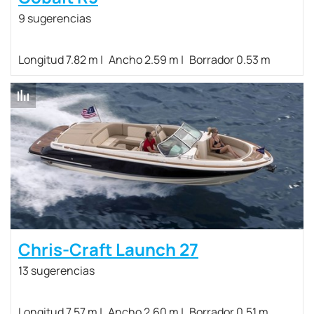
9 sugerencias
Longitud 7.82 m
Ancho 2.59 m
Borrador 0.53 m
Chris-Craft Launch 27
13 sugerencias
Longitud 7.57 m
Ancho 2.60 m
Borrador 0.51 m