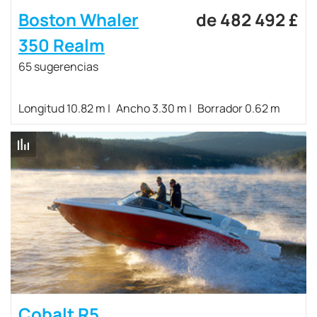
Boston Whaler
de 482 492 £
350 Realm
65 sugerencias
Longitud 10.82 m
Ancho 3.30 m
Borrador 0.62 m
Cobalt R5