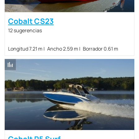
Cobalt CS23
12 sugerencias
Longitud 7.21 m
Ancho 2.59 m
Borrador 0.61 m
Cobalt R5 Surf