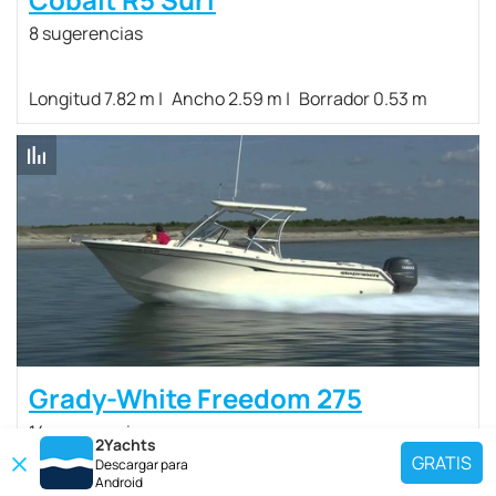
8 sugerencias
Longitud 7.82 m
Ancho 2.59 m
Borrador 0.53 m
Grady-White Freedom 275
14 sugerencias
2Yachts
GRATIS
Descargar para
Android