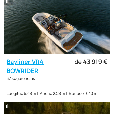
Bayliner VR4
de 43 919 €
BOWRIDER
37 sugerencias
Longitud 5.48 m
Ancho 2.28 m
Borrador 0.10 m