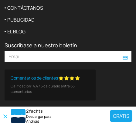
CONTÁCTANOS
PUBLICIDAD
EL BLOG
Suscríbase a nuestro boletín
Comentarios de clientes
Calificación:
4.4
/
5
calculado entre
65
comentarios
2Yachts
GRATIS
Descargar para
Android
DESTINOS POPULARES