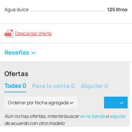
Agua dulce
125 litros
Descargar oferta
Reseñas
Ofertas
Todas 0
Para la venta 0
Alquiler 0
Ordenar por fecha agregada
Aún no hay ofertas, intente buscar
en la tienda
o
alquilar
de acuerdo con otro modelo