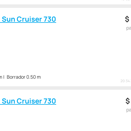
c Sun Cruiser 730
$
pa
m
Borrador 0.50 m
20:34 
c Sun Cruiser 730
pa