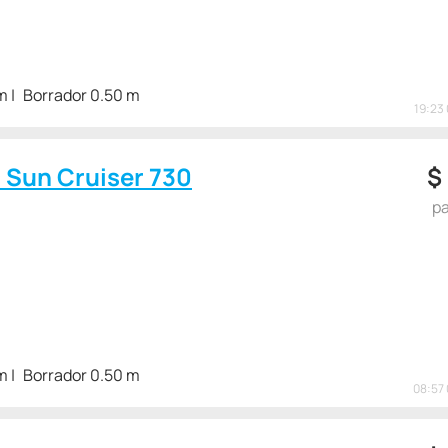
m
Borrador 0.50 m
19:23 
c Sun Cruiser 730
$
pa
m
Borrador 0.50 m
08:57 