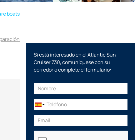
ure boats
mparación
Si está interesado en el Atlantic Sun
Cruiser 730, comuníquese con su
corredor o complete el formulario: