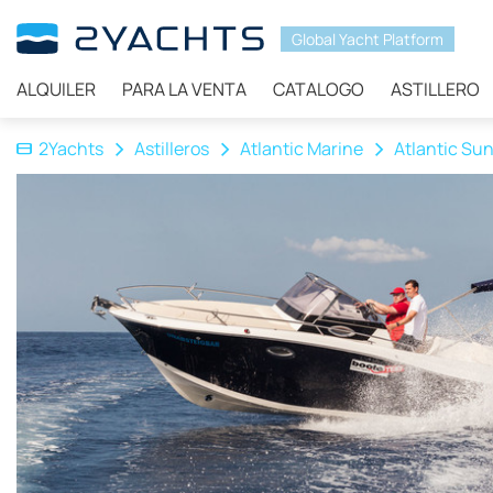
Global Yacht Platform
ALQUILER
PARA LA VENTA
CATALOGO
ASTILLERO
2Yachts
Astilleros
Atlantic Marine
Atlantic Sun