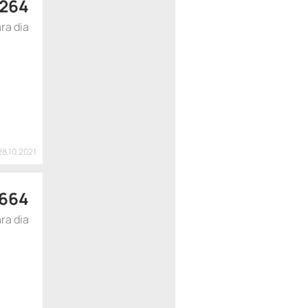
264
ra dia
28.10.2021
664
ra dia