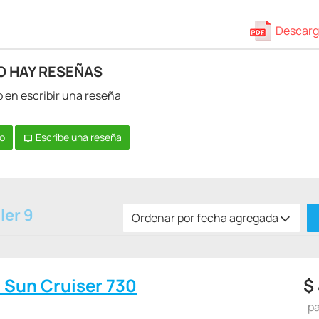
Descarg
O HAY RESEÑAS
o en escribir una reseña
to
Escribe una reseña
ler 9
Ordenar por fecha agregada
c Sun Cruiser 730
$
pa