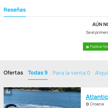
Reseñas
AÚN N
Se el primer
Publicar fo
Ofertas
Todas 9
Para la venta 0
Alqui
Atlanti
Croacia