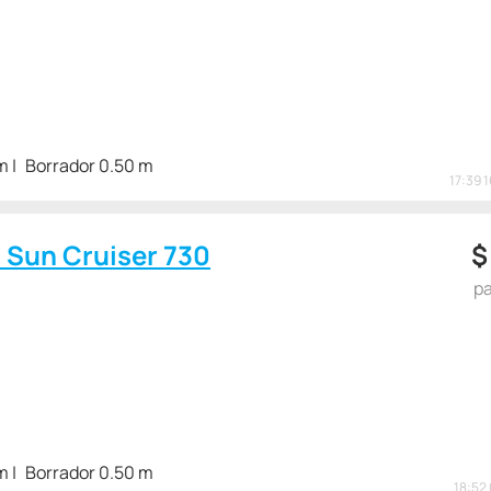
m
Borrador 0.50 m
17:39 
c Sun Cruiser 730
pa
m
Borrador 0.50 m
18:52 