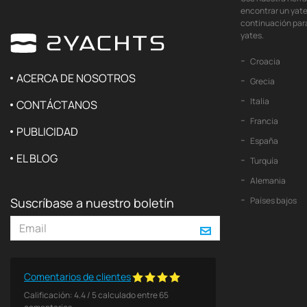
encontrar un yate
continuación para
yates.
Croacia
ACERCA DE NOSOTROS
Grecia
Italia
CONTÁCTANOS
Francia
PUBLICIDAD
España
EL BLOG
Turquía
Alemania
Suscríbase a nuestro boletín
Países bajos
Comentarios de clientes
Calificación:
4.4
/
5
calculado entre
65