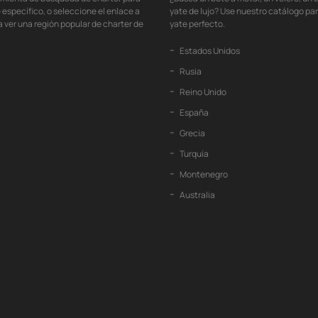
 específico, o seleccione el enlace a
yate de lujo? Use nuestro catálogo pa
 ver una región popular de charter de
yate perfecto.
Estados Unidos
Rusia
Reino Unido
España
Grecia
Turquía
Montenegro
Australia