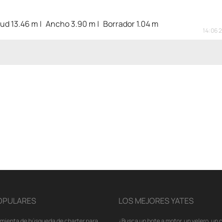
tud 13.46 m
Ancho 3.90 m
Borrador 1.04 m
14:06 
OPULARES
LOS MEJORES YATES
amienta de búsqueda de charter para
¿Busca un bote a motor, un velero, un