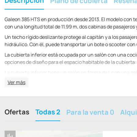
Descripción
Plano de cubierta
Reseñ
Galeon 385 HTS en producción desde 2013. El modelo con tech
con una longitud total de 11.99 m, dos cabinas de pasajeros 
Un techo rígido deslizante protege al capitán y a los pasaje
hidráulico. Con él, puede transportar un bote o scooter con
La cubierta inferior está ocupada por un salón con una coc
opciones de diseño para el espacio habitable de la cubierta:
La cubierta inferior tiene un salón en forma de L con una g
frente de la cubierta se encuentra la cabina del propietari
Ver más
una cama doble.
El yate de planeo Galeon 385 HTS está equipado con dos mot
máxima potencia, el Galeon 385 HTS alcanza una velocidad d
Ofertas
Todas 2
Para la venta 0
Alqui
transiciones deben realizarse a una distancia de no más de 