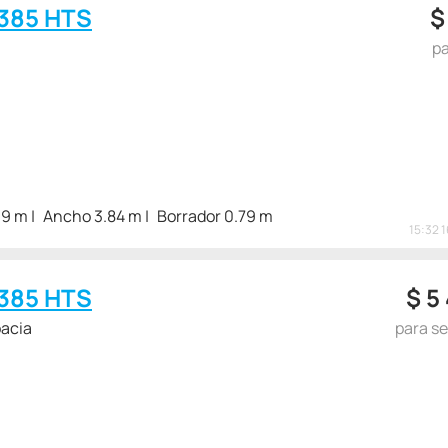
385 HTS
pa
99 m
Ancho 3.84 m
Borrador 0.79 m
15:32 
385 HTS
$
5
oacia
para s