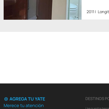
2011
Longi
AGREGA TU YATE
DESTINOS P
Merece tu atención
Use nuestra herr