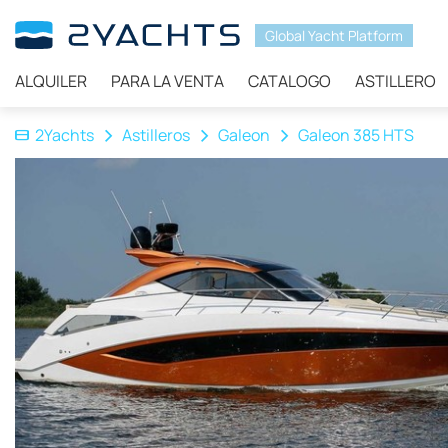
Global Yacht Platform
ALQUILER
PARA LA VENTA
CATALOGO
ASTILLERO
2Yachts
Astilleros
Galeon
Galeon 385 HTS