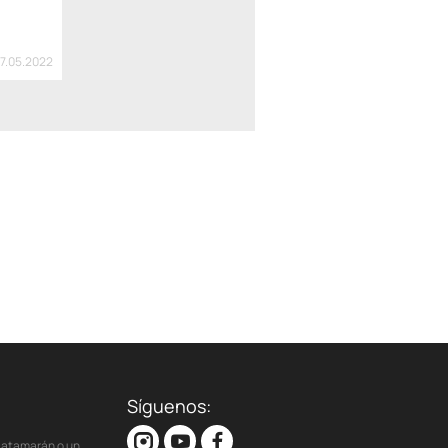
27.05.2022
Síguenos:
 catamarán o un