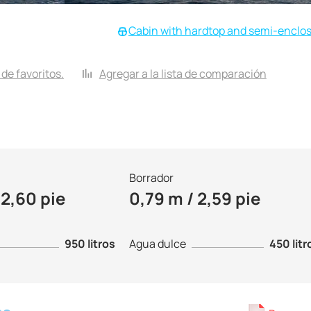
Cabin with hardtop and semi-enclo
a de favoritos.
Agregar a la lista de comparación
Borrador
12,60 pie
0,79 m / 2,59 pie
950 litros
Agua dulce
450 litr