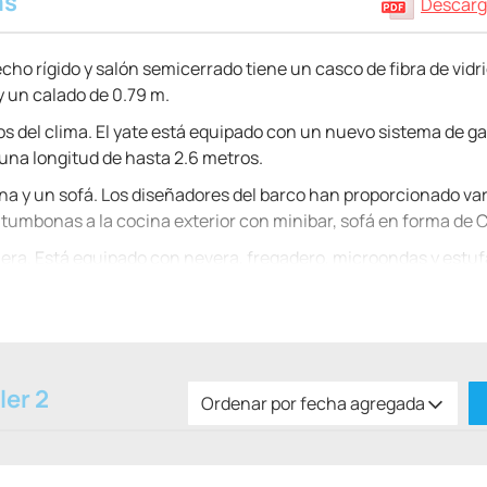
as
Descarg
o rígido y salón semicerrado tiene un casco de fibra de vidri
y un calado de 0.79 m.
ros del clima. El yate está equipado con un nuevo sistema de ga
 una longitud de hasta 2.6 metros.
ina y un sofá. Los diseñadores del barco han proporcionado var
 tumbonas a la cocina exterior con minibar, sofá en forma de C
alera. Está equipado con nevera, fregadero, microondas y estuf
o con baño completo. En la popa hay una cabina de invitados co
ores VOLVO PENTA D4 de 225, 260 y 300 CV. a elección del cli
e 40 nudos. El buque pertenece a la categoría de yates, cuya
ler 2
200 millas de la costa.
Ordenar por fecha agregada