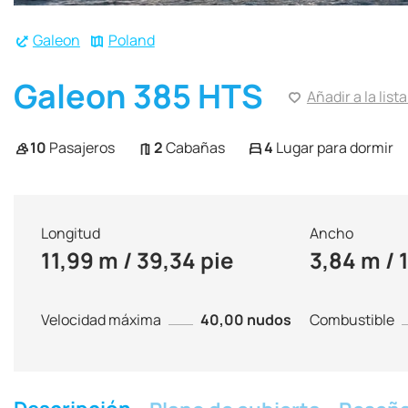
Galeon
Poland
Galeon 385 HTS
Añadir a la list
10
Pasajeros
2
Cabañas
4
Lugar para dormir
Longitud
Ancho
11,99 m / 39,34 pie
3,84 m / 
Velocidad máxima
40,00 nudos
Combustible