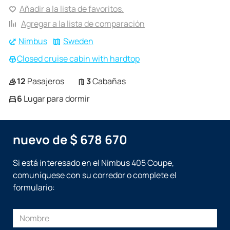
Añadir a la lista de favoritos.
Agregar a la lista de comparación
Nimbus
Sweden
Closed cruise cabin with hardtop
12
Pasajeros
3
Cabañas
6
Lugar para dormir
nuevo de $ 678 670
Si está interesado en el Nimbus 405 Coupe,
comuníquese con su corredor o complete el
formulario: