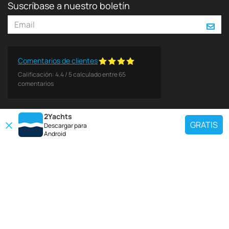
Suscríbase a nuestro boletín
Comentarios de clientes
Calificación:
4.4
/
5
calculado entre
65
comentarios
2Yachts
GRATIS
Descargar para
Android
DESTINOS POPULARES
Use nuestra herramienta de búsqueda de charter para encontrar un yate
específico, o seleccione el enlace a continuación para ver una región
popular de charter de yates.
Croacia
Grecia