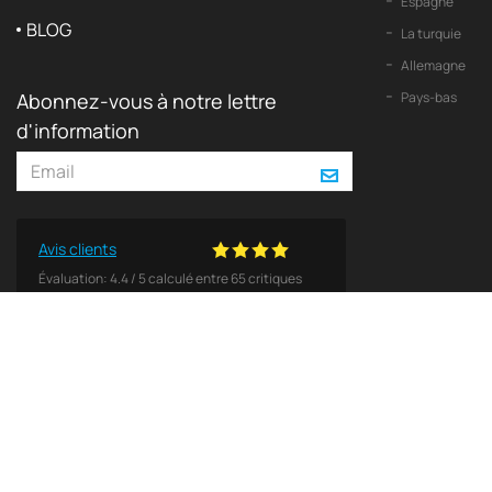
Espagne
BLOG
La turquie
Allemagne
Abonnez-vous à notre lettre
Pays-bas
d'information
Avis clients
Évaluation:
4.4
/
5
calculé entre
65
critiques
© 2026 2Yachts. Tous les droits sont réservés
Politique de confidentialité
Tous les logos, marques de commerce et droits d'auteur figurant sur ce site sont et restent la 