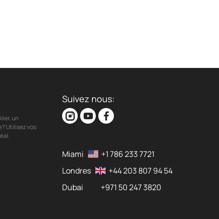
Suivez nous:
ier, un
? Utilisez vos
éal.
Miami
+1 786 233 7721
Londres
+44 203 807 94 54
Dubai
+971 50 247 3820