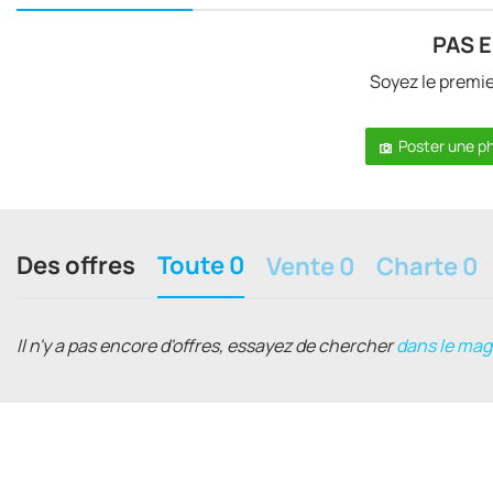
PAS 
Soyez le premi
Poster une p
Des offres
Toute 0
Vente 0
Charte 0
Il n'y a pas encore d'offres, essayez de chercher
dans le mag