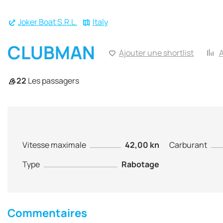
Joker Boat S.R.L.
Italy
CLUBMAN
Ajouter une shortlist
A
22
Les passagers
Vitesse maximale
42,00 kn
Carburant
Type
Rabotage
Commentaires