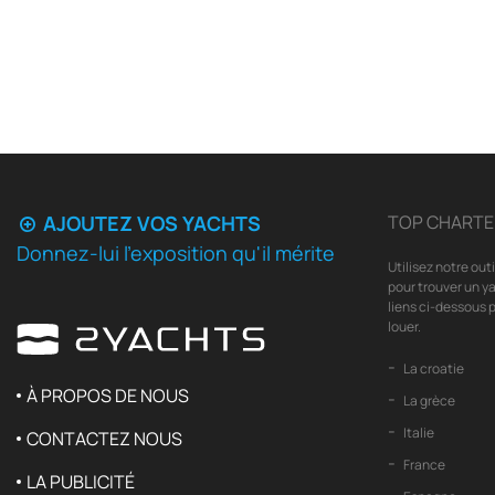
AJOUTEZ VOS YACHTS
TOP CHARTE
Donnez-lui l'exposition qu'il mérite
Utilisez notre out
pour trouver un ya
liens ci-dessous p
louer.
La croatie
À PROPOS DE NOUS
La grèce
Italie
CONTACTEZ NOUS
France
LA PUBLICITÉ