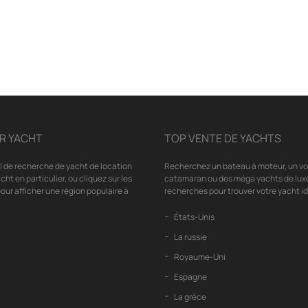
R YACHT
TOP VENTE DE YACHTS
il de recherche de yacht de location
Recherchez un bateau à moteur, un voil
cht en particulier, ou cliquez sur les
catamaran ou des méga yachts de luxe
our afficher une région populaire à
recherches pour trouver votre yacht id
États-Unis
La russie
Royaume-Uni
Espagne
La grèce