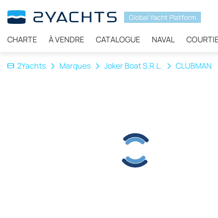
Global Yacht Platform
CHARTE
À VENDRE
CATALOGUE
NAVAL
COURTI
2Yachts
Marques
Joker Boat S.R.L.
CLUBMAN