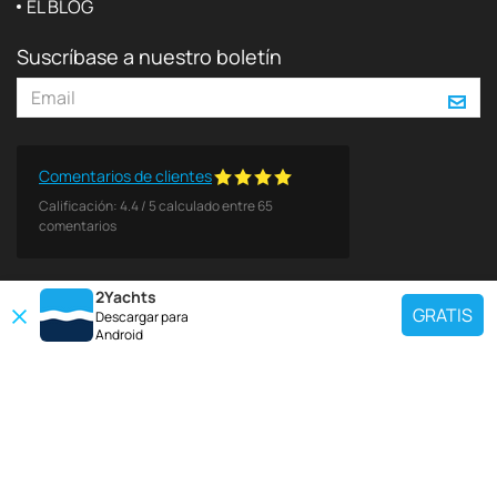
EL BLOG
Suscríbase a nuestro boletín
Comentarios de clientes
Calificación:
4.4
/
5
calculado entre
65
comentarios
2Yachts
GRATIS
Descargar para
Android
DESTINOS POPULARES
Use nuestra herramienta de búsqueda de charter para encontrar un yate
específico, o seleccione el enlace a continuación para ver una región
popular de charter de yates.
Croacia