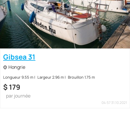
Gibsea 31
Hongrie
Longueur 9.55 m
Largeur 2.96 m
Brouillon 1.75 m
$
179
par journée
04:57 31.10.2021