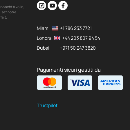
n yacht à voile,
lisez notre
fait.
Miami
+1 786 233 7721
Londra
+44 203 807 94 54
Dubai
+971 50 247 3820
Pagamenti sicuri gestiti da
Trustpilot