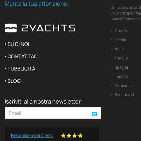
Merita la tua attenzione.
Utilisez notre out
un yacht spécifiq
pour afficher une 
Croazia
Grecia
SU DI NOI
Italia
CONTATTACI
Francia
Spagna
PUBBLICITÀ
Turchia
BLOG
Germania
Paesi bassi
Iscriviti alla nostra newsletter
Recensioni dei clienti