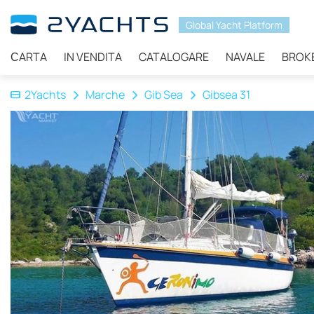
Global Yacht Platform
СARTA
IN VENDITA
CATALOGARE
NAVALE
BROK
2Yachts
Marche
Gib Sea
Gibsea 31