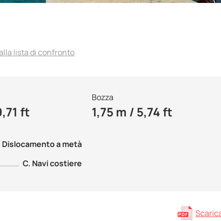
lla lista di confronto
Bozza
,71 ft
1,75 m / 5,74 ft
Dislocamento a metà
C. Navi costiere
Scarica