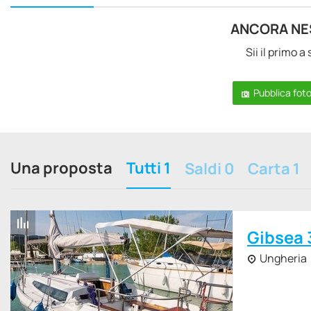
ANCORA NE
Sii il primo 
Pubblica fot
Una proposta
Tutti 1
Saldi 0
Carta 1
Gibsea 
Ungheria