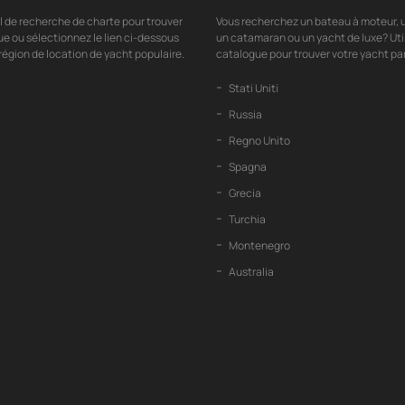
il de recherche de charte pour trouver
Vous recherchez un bateau à moteur, u
ue ou sélectionnez le lien ci-dessous
un catamaran ou un yacht de luxe? Uti
région de location de yacht populaire.
catalogue pour trouver votre yacht par
Stati Uniti
Russia
Regno Unito
Spagna
Grecia
Turchia
Montenegro
Australia