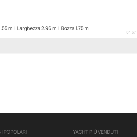
.55 m
Larghezza 2.96 m
Bozza 1.75 m
04:57 
I POPOLARI
YACHT PIÙ VENDUTI