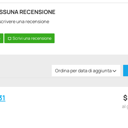
SSUNA RECENSIONE
a scrivere una recensione
o
Scrivi una recensione
Ordina per data di aggiunta
31
al 