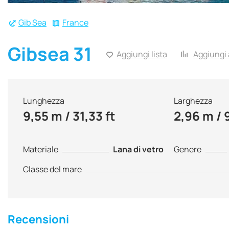
Gib Sea
France
Gibsea 31
Aggiungi lista
Aggiungi a
Lunghezza
Larghezza
9,55 m / 31,33 ft
2,96 m / 9
Materiale
Lana di vetro
Genere
Classe del mare
Recensioni