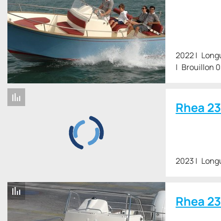
2022
Long
Brouillon 
Rhea 2
2023
Long
Rhea 2