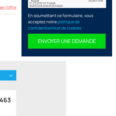
r l'offre
En soumettant ce formulaire, vous
acceptez notre
politique de
confidentialité et de cookies
ENVOYER UNE DEMANDE
 463