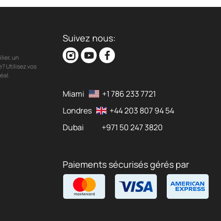
Suivez nous:
ier, un
? Utilisez vos
éal.
Miami
+1 786 233 7721
Londres
+44 203 807 94 54
Dubai
+971 50 247 3820
Paiements sécurisés gérés par