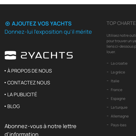
AJOUTEZ VOS YACHTS
TOP CHARTE
Donnez-lui l'exposition qu'il mérite
Utilisez notre out
pour trouver un ya
liens ci-dessous p
louer.
La croatie
À PROPOS DE NOUS
La grèce
Italie
CONTACTEZ NOUS
France
LA PUBLICITÉ
Espagne
BLOG
La turquie
Allemagne
Abonnez-vous à notre lettre
Pays-bas
d'information