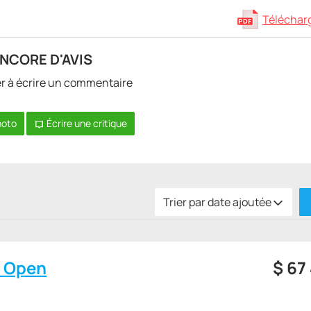
Télécharge
ENCORE D'AVIS
er à écrire un commentaire
hoto
Écrire une critique
Trier par date ajoutée
3 Open
$
67