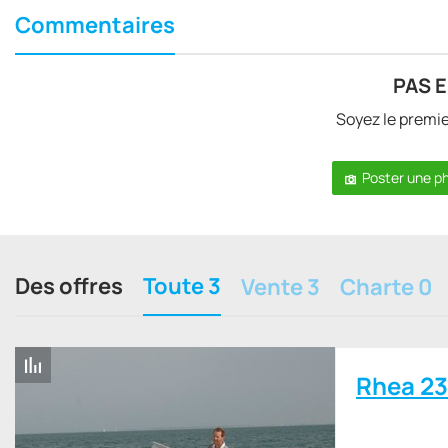
Commentaires
PAS 
Soyez le premi
Poster une p
Des offres
Toute 3
Vente 3
Charte 0
Rhea 2