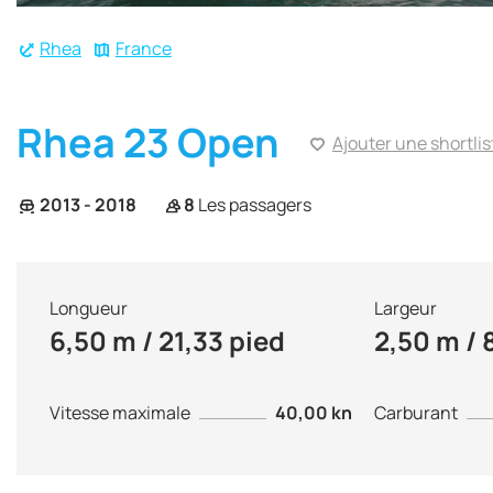
Rhea
France
Rhea 23 Open
Ajouter une shortlis
2013 - 2018
8
Les passagers
Longueur
Largeur
6,50 m / 21,33 pied
2,50 m / 
Vitesse maximale
40,00 kn
Carburant