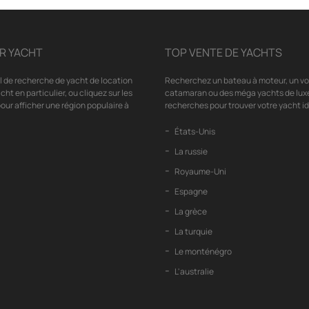
R YACHT
TOP VENTE DE YACHTS
il de recherche de yacht de location
Recherchez un bateau à moteur, un voil
cht en particulier, ou cliquez sur les
catamaran ou des méga yachts de luxe
our afficher une région populaire à
recherches pour trouver votre yacht id
États-Unis
La russie
Royaume-Uni
Espagne
La grèce
La turquie
Le monténégro
L'australie