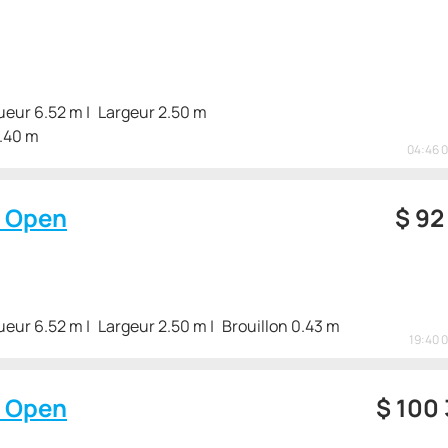
ueur 6.52 m
Largeur 2.50 m
0.40 m
04:46 
3 Open
$
92
ueur 6.52 m
Largeur 2.50 m
Brouillon 0.43 m
19:40 
3 Open
$
100