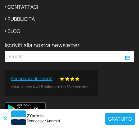
CONTATTACI
PUBBLICITÀ
BLOG
Iscriviti alla nostra newsletter
Recensioni dei clienti
valutazione:
4.4
/
5
calcolato tra
65
recensioni
2Yachts
GRATUITO
Scarica per
Android
DESTINAZIONI POPOLARI
Utilisez notre outil de recherche de charte pour trouver un yacht spécifique