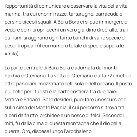
l'opportunità di comunicare e osservare la vita della vita
marina, tra cui enormi razze, tartarughe, barracuda e
persino piccoli squali. A Bora Bora ci si può immergere e
vedere con i propri occhi un vero giardino di corallo, tra i
cui rami si aggirano ogni tanto banchi di varie specie di
pesci tropicali (il cui numero totale di specie supera le
4mila).
La parte centrale di Bora Bora è adornata dai monti
Pakhia e Otemanu. La vetta di Otemanu è alta 727 metri e
offre panorami mozzafiato dell'isola e dell'oceano. Il posto
più bello per i turisti è la parte costiera tra due baie:
Matira e Paoaoa. Se lo desideri, puoi fare un'escursione
sulla cima del Monte Pachia, il cui percorso si trova tra
alberi da frutto, orchidee e un bosco di felci. Secondo i
miti, fu dalla cima di questa montagna che il dio della
guerra, Oro, discese lungo l'arcobaleno.