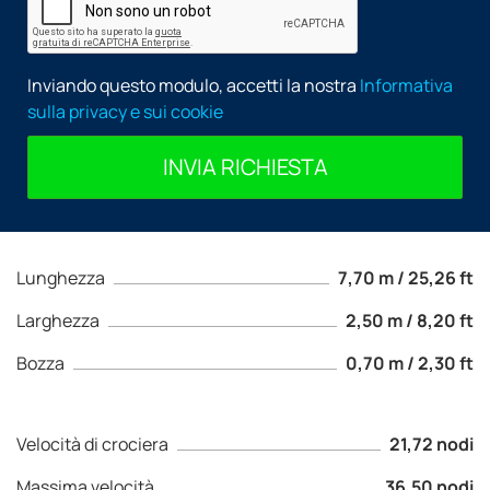
Inviando questo modulo, accetti la nostra
Informativa
sulla privacy e sui cookie
INVIA RICHIESTA
Lunghezza
7,70 m / 25,26 ft
Larghezza
2,50 m / 8,20 ft
Bozza
0,70 m / 2,30 ft
Velocità di crociera
21,72 nodi
Massima velocità
36,50 nodi