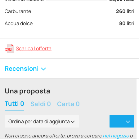
Carburante
260 litri
Acqua dolce
80 litri
Scarica l'offerta
Recensioni
Una proposta
Tutti 0
Saldi 0
Carta 0
Ordina per data di aggiunta
Non ci sono ancora offerte, prova a cercare
nel negozio
o