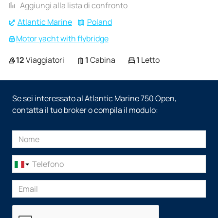
Aggiungi alla lista di confronto
Atlantic Marine
Poland
Motor yacht with flybridge
12
Viaggiatori
1
Cabina
1
Letto
Se sei interessato al Atlantic Marine 750 Open,
contatta il tuo broker o compila il modulo: