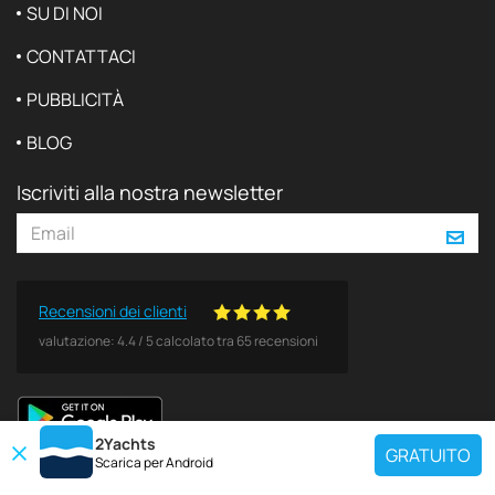
SU DI NOI
CONTATTACI
PUBBLICITÀ
BLOG
Iscriviti alla nostra newsletter
Recensioni dei clienti
valutazione:
4.4
/
5
calcolato tra
65
recensioni
2Yachts
GRATUITO
Scarica per
Android
DESTINAZIONI POPOLARI