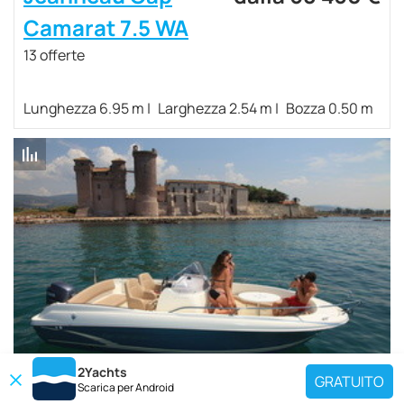
Camarat 7.5 WA
13 offerte
Lunghezza 6.95 m
Larghezza 2.54 m
Bozza 0.50 m
2Yachts
GRATUITO
Scarica per
Android