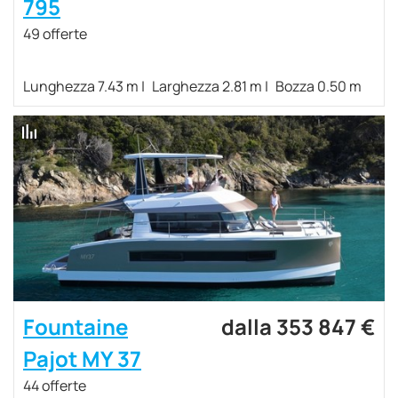
795
49 offerte
Lunghezza 7.43 m
Larghezza 2.81 m
Bozza 0.50 m
Fountaine
dalla 353 847 €
Pajot MY 37
44 offerte