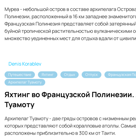
Муреа - небольшой остров в составе архипелага Остров
Полинезии, расположенный в 16 км западнее знаменитого
Французская Полинезия представляет собой затерянный
буйной тропической растительностью вулканическими о
множество уединенных мест для отдыха вдали от цивил
Denis Korablev
Путешествие
Яхтинг
Отдых
Отпуск
Французская П
Архипелаг Туамоту
Яхтинг во Французской Полинезии.
Туамоту
Архипелаг Туамоту - две гряды островов с низменным р
которых представляют собой коралловые атоллы. Самые 
расположены приблизительно в 300 км от Таити.