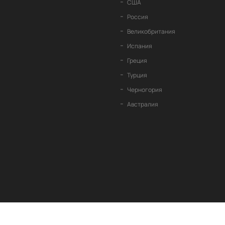
США
Россия
Великобритания
Испания
Греция
Турция
Черногория
Австралия