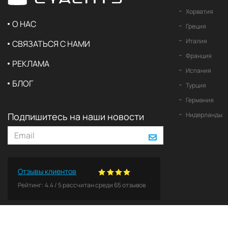
Хорватия
О НАС
Греция
Италия
СВЯЗАТЬСЯ С НАМИ
Франция
РЕКЛАМА
Испания
БЛОГ
Турция
Германия
Подпишитесь на наши новости
Нидерланды
Отзывы клиентов
Рейтинг:
4.4
/
5
рассчитан среди
65
отзывов