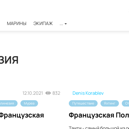
МАРИНЫ
ЭКИПАЖ
...
ЗИЯ
12.10.2021
832
Denis Korablev
олинезия
Муреа
Путешествие
Яхтинг
О
(Французская
Французская Пол
Таити - самый большой из