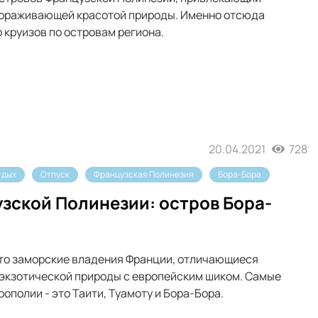
авораживающей красотой природы. Именно отсюда
 круизов по островам региона.
20.04.2021
728
тдых
Отпуск
Французская Полинезия
Бора-Бора
узской Полинезии: остров Бора-
это заморские владения Франции, отличающиеся
экзотической природы с европейским шиком. Самые
ополии - это Таити, Туамоту и Бора-Бора.