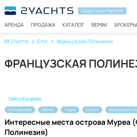
Global Yacht Platform
АРЕНДА
ПРОДАЖА
КАТАЛОГ
ВЕРФИ
БРОКЕРЫ
2Yachts
Блог
Французская Полинезия
ФРАНЦУЗСКАЯ ПОЛИНЕ
Denis Korablev
Путешествие
Яхтинг
Отдых
Отпуск
Французская П
Интересные места острова Муреа 
Полинезия)