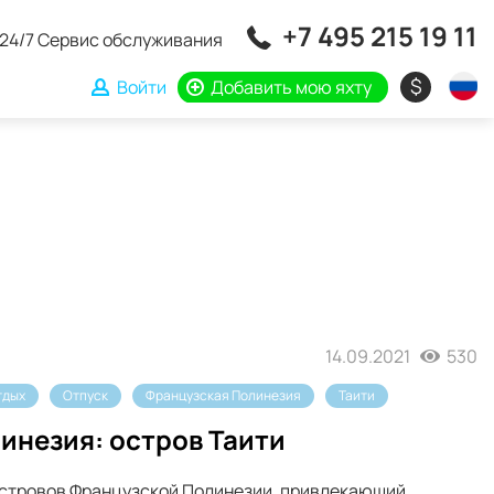
+7 495 215 19 11
24/7 Сервис обслуживания
$
Войти
Добавить мою яхту
14.09.2021
530
тдых
Отпуск
Французская Полинезия
Таити
инезия: остров Таити
 островов Французской Полинезии, привлекающий