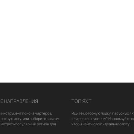
Е НАПРАВЛЕНИЯ
ТОП ЯХТ
 инструмент поиска чартеров,
Ищите моторную лодку, парусную ях
кретную яхту, или выберите ссылку
или роскошную яхту? Используйте н
смотреть популярный регион для
чтобы найти свою идеальную яхту.