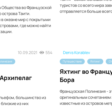
туристов со всего мира з
а Общества во Французской
отправляется больше всего
 острова Таити.
 в океане мир с покрытыми
стровами, где можно найти
изации.
10.09.2021
554
Denis Korablev
олинезия
Путешествие
Яхтинг
О
Яхтинг во Франц
 Архипелаг
Бора
Французская Полинезия - 
оригинальным сочетанием 
ельефом, большинство из
известные из островов метр
близкие из них