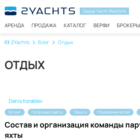
Global Yacht Platform
АРЕНДА
ПРОДАЖА
КАТАЛОГ
ВЕРФИ
БРОКЕРЫ
2Yachts
Блог
Отдых
ОТДЫХ
Denis Korablev
Яхтинг
Полезные советы
Паруса
Управление яхтой
Состав и организация команды па
яхты