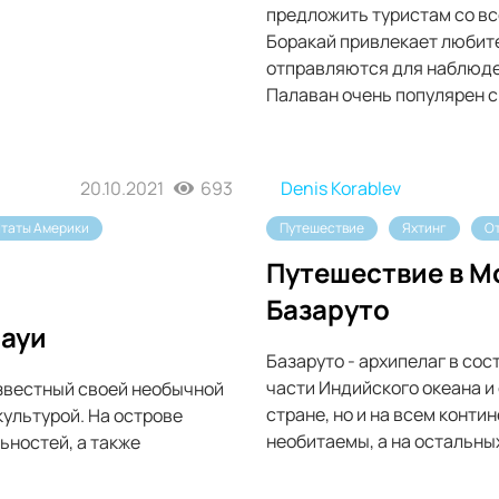
предложить туристам со вс
Боракай привлекает любит
отправляются для наблюде
Палаван очень популярен с
20.10.2021
693
Denis Korablev
таты Америки
Путешествие
Яхтинг
О
Путешествие в М
Базаруто
Мауи
Базаруто - архипелаг в со
части Индийского океана и
известный своей необычной
стране, но и на всем контин
ультурой. На острове
необитаемы, а на остальны
ностей, а также