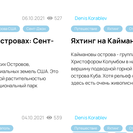
06.10.2021
527
Denis Korablev
трова США
Сент-Джон
Путешествие
Яхтинг
О
стровах: Сент-
Яхтинг на Кайма
Каймановы острова - групп
Христофором Колумбом в на
ких Островов,
вершину подводной горной 
ниальных земель США. Это
острова Куба. Хотя рельеф
кой растительностью
здесь есть очень живописн
ациональный парк
04.10.2021
539
Denis Korablev
аполь
Путешествие
Яхтинг
О