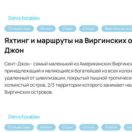
Denis Korablev
Путешествие
Яхтинг
Отдых
Отпуск
Виргинские ос
Яхтинг и маршруты на Виргинских о
Джон
Сент-Джон - самый маленький из Американских Виргинс
принадлежащий и являющийся богатейшей из всех коло
удаленный от цивилизации, покрытый пышной тропичес
холмистый остров, 2/3 территории которого занимает н
Виргинских островов.
Denis Korablev
Путешествие
Яхтинг
Отдых
Отпуск
Италия
Не