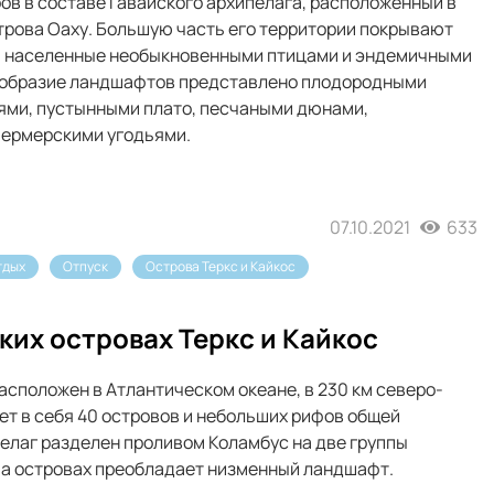
ров в составе Гавайского архипелага, расположенный в
трова Оаху. Большую часть его территории покрывают
, населенные необыкновенными птицами и эндемичными
ообразие ландшафтов представлено плодородными
ями, пустынными плато, песчаными дюнами,
ермерскими угодьями.
07.10.2021
633
тдых
Отпуск
Острова Теркс и Кайкос
ких островах Теркс и Кайкос
расположен в Атлантическом океане, в 230 км северо-
ет в себя 40 островов и небольших рифов общей
пелаг разделен проливом Коламбус на две группы
 На островах преобладает низменный ландшафт.