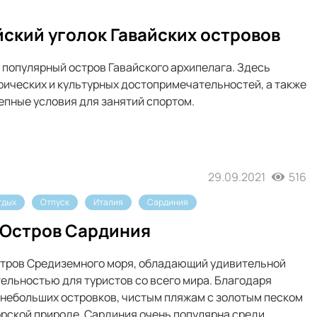
йский уголок Гавайских островов
и популярный остров Гавайского архипелага. Здесь
ических и культурных достопримечательностей, а также
пные условия для занятий спортом.
29.09.2021
516
тдых
Отпуск
Италия
Сардиния
. Остров Сардиния
стров Средиземного моря, обладающий удивительной
тельностью для туристов со всего мира. Благодаря
 небольших островков, чистым пляжам с золотым песком
рской природе, Сардиния очень популярна среди