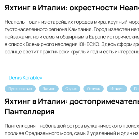
Яхтинг в Италии: окрестности Неа
Неаполь - один из старейших городов мира, крупный мор
густонаселенного региона Кампания. Город известен не
пейзажами, но и самым обширным в Европе историческим
в список Всемирного наследия ЮНЕСКО. Здесь сформир
солнце светит практически круглый год и есть интересн
Denis Korablev
Путешествие
Яхтинг
Отдых
Отпуск
Италия
Па
Яхтинг в Италии: достопримечател
Пантеллерия
Пантеллерия - небольшой остров вулканического проис
проливе Средиземного моря, самый удаленный и один и