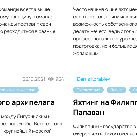
 команды всегда выше
Часто начинающие яхтсмен
тому принципу, команда
спортсменов, принимающих 
команды поставит свои
возможность собственного
о расходиться в разные
делать нечего, ведь столько
профессиональном уровне, 
подготовка, но и большие 
желающим.
22.10.2021
924
Denis Korablev
сканский архипелаг
Путешествие
Яхтинг
О
ого архипелага
Яхтинг на Филип
Палаван
я между Лигурийским и
остров Эльба. Все острова
Филиппины - государство в
 - крупнейший морской
ожерельем в Тихом океане 