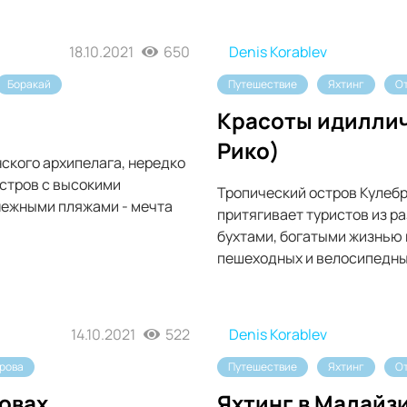
18.10.2021
650
Denis Korablev
Боракай
Путешествие
Яхтинг
О
Красоты идиллич
Рико)
ского архипелага, нередко
стров с высокими
Тропический остров Кулебр
нежными пляжами - мечта
притягивает туристов из 
бухтами, богатыми жизнью
пешеходных и велосипедны
14.10.2021
522
Denis Korablev
рова
Путешествие
Яхтинг
О
ровах
Яхтинг в Малайз