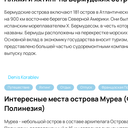
Бермудские острова включают 181 остров в Атлантичес
на 900 км восточнее берегов Северной Америки. Они были
испанским мореплавателем Х. Бермудесом, в честь кото
названы. Бермуды расположены на перекрестке морских 
Основной вклад в экономику государства вносит туризм,
представлено большей частью судоремонтными компани
выпуску лодок.
Denis Korablev
Путешествие
Яхтинг
Отдых
Отпуск
Французская П
Интересные места острова Муреа 
Полинезия)
Муреа - небольшой остров в составе архипелага Остров