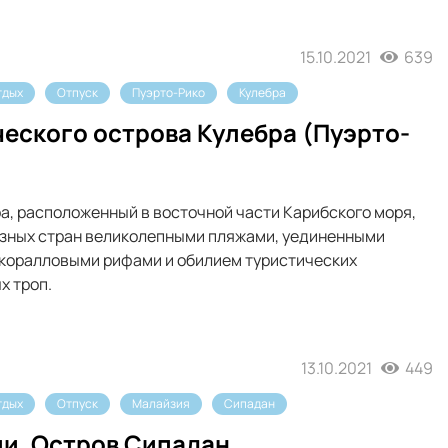
15.10.2021
639
тдых
Отпуск
Пуэрто-Рико
Кулебра
еского острова Кулебра (Пуэрто-
а, расположенный в восточной части Карибского моря,
разных стран великолепными пляжами, уединенными
 коралловыми рифами и обилием туристических
х троп.
13.10.2021
449
тдых
Отпуск
Малайзия
Сипадан
ии. Остров Сипадан