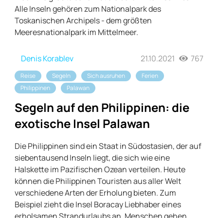
Alle Inseln gehören zum Nationalpark des
Toskanischen Archipels - dem größten
Meeresnationalpark im Mittelmeer.
Denis Korablev
21.10.2021
767
Reise
Segeln
Sich ausruhen
Ferien
Philippinen
Palawan
Segeln auf den Philippinen: die
exotische Insel Palawan
Die Philippinen sind ein Staat in Südostasien, der auf
siebentausend Inseln liegt, die sich wie eine
Halskette im Pazifischen Ozean verteilen. Heute
können die Philippinen Touristen aus aller Welt
verschiedene Arten der Erholung bieten. Zum
Beispiel zieht die Insel Boracay Liebhaber eines
erholsamen Strandurlaubs an, Menschen gehen