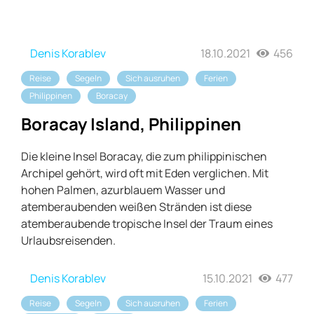
Denis Korablev
18.10.2021
456
Reise
Segeln
Sich ausruhen
Ferien
Philippinen
Boracay
Boracay Island, Philippinen
Die kleine Insel Boracay, die zum philippinischen
Archipel gehört, wird oft mit Eden verglichen. Mit
hohen Palmen, azurblauem Wasser und
atemberaubenden weißen Stränden ist diese
atemberaubende tropische Insel der Traum eines
Urlaubsreisenden.
Denis Korablev
15.10.2021
477
Reise
Segeln
Sich ausruhen
Ferien