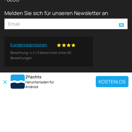
Melden Sie sich für unseren Newsletter an
Kundenrezensionen
Bewertung:
4.4
/
5
berechnet unter
65
Bewertungen
2Yachts
KOSTENLOS
Herunterladen für
Android
BELIEBTE ZIELE
Verwenden Sie unser Chartersuchwerkzeug, um eine bestimmte Yacht zu
finden, oder wählen Sie den unten stehenden Link, um eine beliebte
Yachtcharter-Region anzuzeigen.
Kroatien