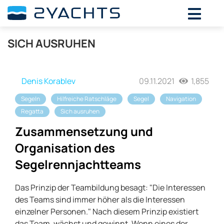
SICH AUSRUHEN
Denis Korablev
09.11.2021
1,855
Segeln
Hilfreiche Ratschläge
Segel
Navigation
Regatta
Sich ausruhen
Zusammensetzung und
Organisation des
Segelrennjachtteams
Das Prinzip der Teambildung besagt: "Die Interessen
des Teams sind immer höher als die Interessen
einzelner Personen." Nach diesem Prinzip existiert
das Team, wächst und gewinnt. Wenn eines der