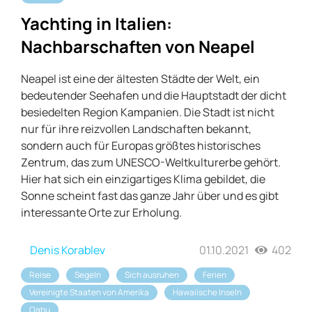
Yachting in Italien:
Nachbarschaften von Neapel
Neapel ist eine der ältesten Städte der Welt, ein
bedeutender Seehafen und die Hauptstadt der dicht
besiedelten Region Kampanien. Die Stadt ist nicht
nur für ihre reizvollen Landschaften bekannt,
sondern auch für Europas größtes historisches
Zentrum, das zum UNESCO-Weltkulturerbe gehört.
Hier hat sich ein einzigartiges Klima gebildet, die
Sonne scheint fast das ganze Jahr über und es gibt
interessante Orte zur Erholung.
Denis Korablev
01.10.2021
402
Reise
Segeln
Sich ausruhen
Ferien
Vereinigte Staaten von Amerika
Hawaiische Inseln
Oahu