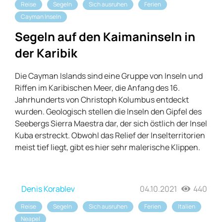
Reise
Segeln
Sich ausruhen
Ferien
Cayman Inseln
Segeln auf den Kaimaninseln in
der Karibik
Die Cayman Islands sind eine Gruppe von Inseln und
Riffen im Karibischen Meer, die Anfang des 16.
Jahrhunderts von Christoph Kolumbus entdeckt
wurden. Geologisch stellen die Inseln den Gipfel des
Seebergs Sierra Maestra dar, der sich östlich der Insel
Kuba erstreckt. Obwohl das Relief der Inselterritorien
meist tief liegt, gibt es hier sehr malerische Klippen.
Denis Korablev
04.10.2021
440
Reise
Segeln
Sich ausruhen
Ferien
Italien
Neapel