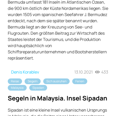
Bermuda umfasst 181 Inseln im Atlantischen Ozean,
die 900 km östlich der Küste Nordamerikas liegen. Sie
wurden 1505 vom spanischen Seefahrer J. Bermudez
entdeckt, nach dem sie später benannt wurden.
Bermuda liegt an der Kreuzung von See- und
Flugrouten. Den größten Beitrag zur Wirtschaft des
Staates leistet der Tourismus, und die Produktion
wird hauptsächlich von
Schiffsreparaturunternehmen und Bootsherstellern
repräsentiert.
Denis Korablev
13.10.2021
433
Reise
Segeln
Sich ausruhen
Ferien
Malaysia
Sipadan
Segeln in Malaysia. Insel Sipadan
Sipadan ist eine kleine Insel vulkanischen Ursprungs