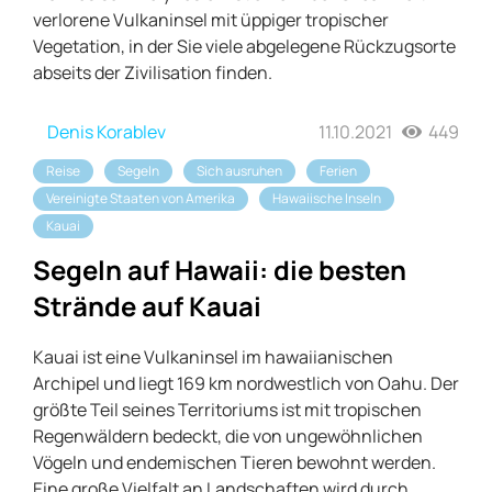
verlorene Vulkaninsel mit üppiger tropischer
Vegetation, in der Sie viele abgelegene Rückzugsorte
abseits der Zivilisation finden.
Denis Korablev
11.10.2021
449
Reise
Segeln
Sich ausruhen
Ferien
Vereinigte Staaten von Amerika
Hawaiische Inseln
Kauai
Segeln auf Hawaii: die besten
Strände auf Kauai
Kauai ist eine Vulkaninsel im hawaiianischen
Archipel und liegt 169 km nordwestlich von Oahu. Der
größte Teil seines Territoriums ist mit tropischen
Regenwäldern bedeckt, die von ungewöhnlichen
Vögeln und endemischen Tieren bewohnt werden.
Eine große Vielfalt an Landschaften wird durch