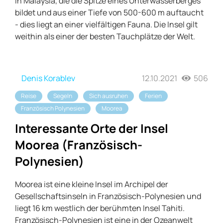
in Malaysia, die die Spitze eines Unterwasserberges
bildet und aus einer Tiefe von 500-600 m auftaucht
- dies liegt an einer vielfältigen Fauna. Die Insel gilt
weithin als einer der besten Tauchplätze der Welt.
Denis Korablev
12.10.2021
506
Reise
Segeln
Sich ausruhen
Ferien
Französisch Polynesien
Moorea
Interessante Orte der Insel
Moorea (Französisch-
Polynesien)
Moorea ist eine kleine Insel im Archipel der
Gesellschaftsinseln in Französisch-Polynesien und
liegt 16 km westlich der berühmten Insel Tahiti.
Französisch-Polynesien ist eine in der Ozeanwelt