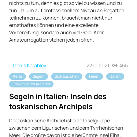
nichts zu tun, denn es gibt so viel zu wissen und zu
tun! Ja, um auf professionellem Niveau an Regatten
teilnehmen zu können, braucht man nicht nur
ernsthaftes Können und eine exzellente
Vorbereitung, sondern auch viel Geld. Aber
Amateurregatten stehen jedem offen.
Denis Korablev
22.10.2021
465
Reise
Segeln
Sich ausruhen
Ferien
Italien
Toskanischer Archipel
Segeln in Italien: Inseln des
toskanischen Archipels
Der toskanische Archipel ist eine Inselgruppe
zwischen dem Ligurischen und dem Tyrrhenischen
Meer. Die größte davon ist die berühmte Insel Elba.