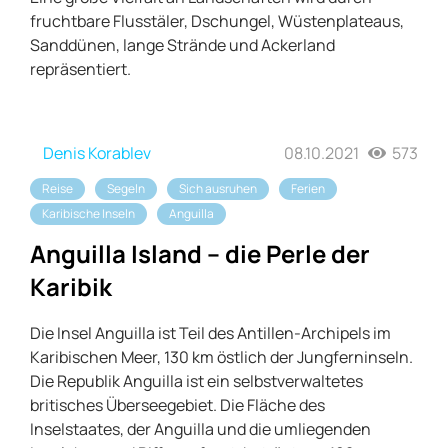
fruchtbare Flusstäler, Dschungel, Wüstenplateaus,
Sanddünen, lange Strände und Ackerland
repräsentiert.
Denis Korablev
08.10.2021
573
Reise
Segeln
Sich ausruhen
Ferien
Karibische Inseln
Anguilla
Anguilla Island – die Perle der
Karibik
Die Insel Anguilla ist Teil des Antillen-Archipels im
Karibischen Meer, 130 km östlich der Jungferninseln.
Die Republik Anguilla ist ein selbstverwaltetes
britisches Überseegebiet. Die Fläche des
Inselstaates, der Anguilla und die umliegenden