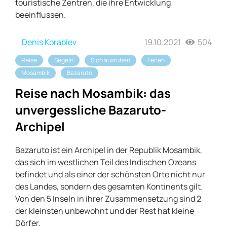
touristische Zentren, die ihre Entwicklung
beeinflussen.
Denis Korablev
19.10.2021
504
Reise
Segeln
Sich ausruhen
Ferien
Mosambik
Bazaruto
Reise nach Mosambik: das
unvergessliche Bazaruto-
Archipel
Bazaruto ist ein Archipel in der Republik Mosambik,
das sich im westlichen Teil des Indischen Ozeans
befindet und als einer der schönsten Orte nicht nur
des Landes, sondern des gesamten Kontinents gilt.
Von den 5 Inseln in ihrer Zusammensetzung sind 2
der kleinsten unbewohnt und der Rest hat kleine
Dörfer.