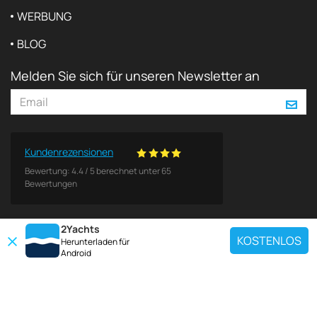
WERBUNG
BLOG
Melden Sie sich für unseren Newsletter an
Kundenrezensionen
Bewertung:
4.4
/
5
berechnet unter
65
Bewertungen
2Yachts
KOSTENLOS
Herunterladen für
Android
BELIEBTE ZIELE
Verwenden Sie unser Chartersuchwerkzeug, um eine bestimmte Yacht zu
finden, oder wählen Sie den unten stehenden Link, um eine beliebte