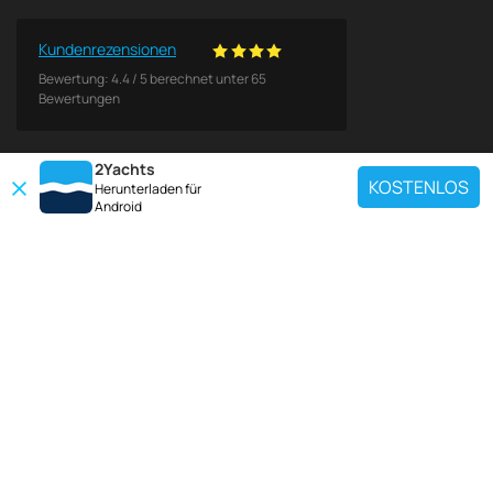
Kundenrezensionen
Bewertung:
4.4
/
5
berechnet unter
65
Bewertungen
2Yachts
KOSTENLOS
Herunterladen für
Android
BELIEBTE ZIELE
Verwenden Sie unser Chartersuchwerkzeug, um eine bestimmte Yacht zu
finden, oder wählen Sie den unten stehenden Link, um eine beliebte
Yachtcharter-Region anzuzeigen.
Kroatien
Griechenland
Italien
Frankreich
Spanien