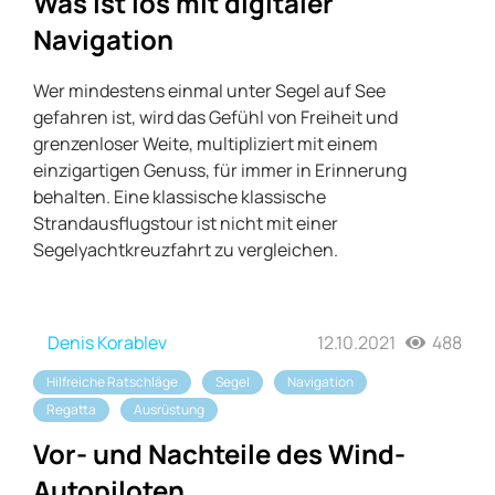
Was ist los mit digitaler
Navigation
Wer mindestens einmal unter Segel auf See
gefahren ist, wird das Gefühl von Freiheit und
grenzenloser Weite, multipliziert mit einem
einzigartigen Genuss, für immer in Erinnerung
behalten. Eine klassische klassische
Strandausflugstour ist nicht mit einer
Segelyachtkreuzfahrt zu vergleichen.
Denis Korablev
12.10.2021
488
Hilfreiche Ratschläge
Segel
Navigation
Regatta
Ausrüstung
Vor- und Nachteile des Wind-
Autopiloten