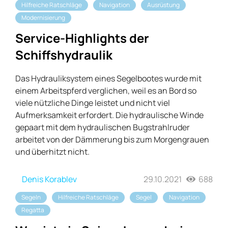
Hilfreiche Ratschläge
Navigation
Ausrüstung
Modernisierung
Service-Highlights der
Schiffshydraulik
Das Hydrauliksystem eines Segelbootes wurde mit
einem Arbeitspferd verglichen, weil es an Bord so
viele nützliche Dinge leistet und nicht viel
Aufmerksamkeit erfordert. Die hydraulische Winde
gepaart mit dem hydraulischen Bugstrahlruder
arbeitet von der Dämmerung bis zum Morgengrauen
und überhitzt nicht.
Denis Korablev
29.10.2021
688
Segeln
Hilfreiche Ratschläge
Segel
Navigation
Regatta