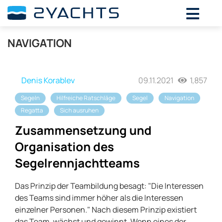
NAVIGATION
Denis Korablev
09.11.2021
1,857
Segeln
Hilfreiche Ratschläge
Segel
Navigation
Regatta
Sich ausruhen
Zusammensetzung und
Organisation des
Segelrennjachtteams
Das Prinzip der Teambildung besagt: "Die Interessen
des Teams sind immer höher als die Interessen
einzelner Personen." Nach diesem Prinzip existiert
das Team, wächst und gewinnt. Wenn eines der