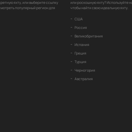
кретную яхту, или выберите ссылку
или роскошную яхту? Используйте н
смотреть популярный регион для
чтобы найти свою идеальную яхту.
США
Россия
Великобритания
Испания
Греция
Турция
Черногория
Австралия