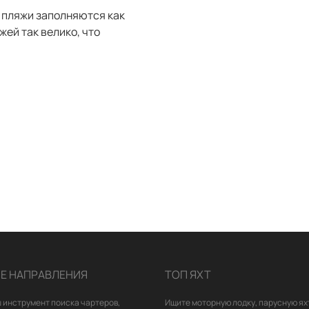
а пляжи заполняются как
жей так велико, что
Е НАПРАВЛЕНИЯ
ТОП ЯХТ
 инструмент поиска чартеров,
Ищите моторную лодку, парусную ях