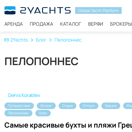
Global Yacht Platform
АРЕНДА
ПРОДАЖА
КАТАЛОГ
ВЕРФИ
БРОКЕРЫ
2Yachts
Блог
Пелопоннес
ПЕЛОПОННЕС
Denis Korablev
Путешествие
Яхтинг
Отдых
Отпуск
Греция
Ро
Пелопоннес
Хиос
Самые красивые бухты и пляжи Гре