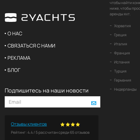
чтобы найти кон
ниже, чтобы про
аренды яхт.
Хорватия
О НАС
Греция
Италия
СВЯЗАТЬСЯ С НАМИ
Франция
РЕКЛАМА
Испания
БЛОГ
Турция
Германия
Подпишитесь на наши новости
Нидерланды
Отзывы клиентов
Рейтинг:
4.4
/
5
рассчитан среди
65
отзывов