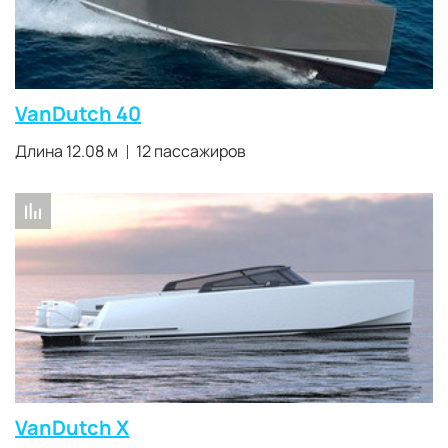
VanDutch 40
Длина 12.08 м
12 пассажиров
VanDutch X