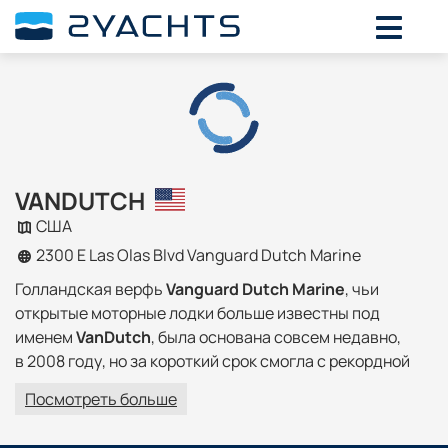
VANDUTCH
США
2300 E Las Olas Blvd Vanguard Dutch Marine
Голландская верфь
Vanguard Dutch Marine
, чьи
открытые моторные лодки больше известны под
именем
VanDutch
, была основана совсем недавно,
в 2008 году, но за короткий срок смогла с рекордной
скоростью получить мировое признание. Ее первая
Посмотреть больше
модель
VanDutch 40
с вызывающим авангардным
дизайном
Фрэнка Малдера
разошлась тиражом более