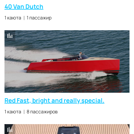
40 Van Dutch
1 каюта
1 пассажир
Red Fast, bright and really special.
1 каюта
8 пассажиров