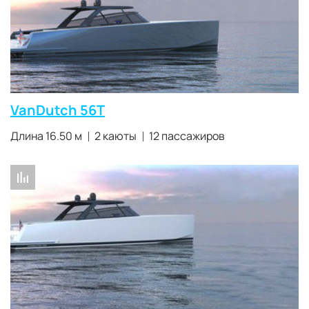
VanDutch 56T
Длина 16.50 м
2 каюты
12 пассажиров