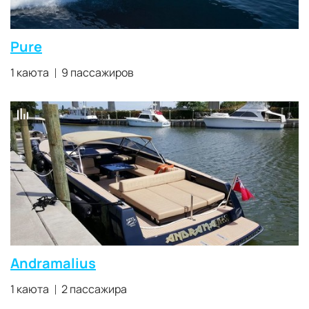
Pure
1 каюта
9 пассажиров
Andramalius
1 каюта
2 пассажира