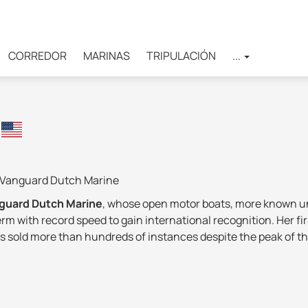
CORREDOR
MARINAS
TRIPULACIÓN
...
d Vanguard Dutch Marine
guard Dutch Marine
, whose open motor boats, more known 
erm with record speed to gain international recognition. Her fi
 sold more than hundreds of instances despite the peak of the 
s awarded the prestigious award of the
World Yacht Trophie
ar all the boats of this brand are manufactured exclusively a
s of premium class with the use of innovative technologies, i