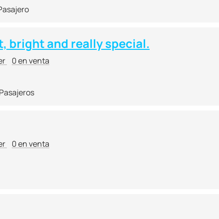
 Pasajero
, bright and really special.
er
0 en venta
 Pasajeros
er
0 en venta