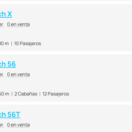
ch X
er
0 en venta
80 m
10 Pasajeros
ch 56
er
0 en venta
50 m
2 Cabañas
12 Pasajeros
ch 56T
er
0 en venta