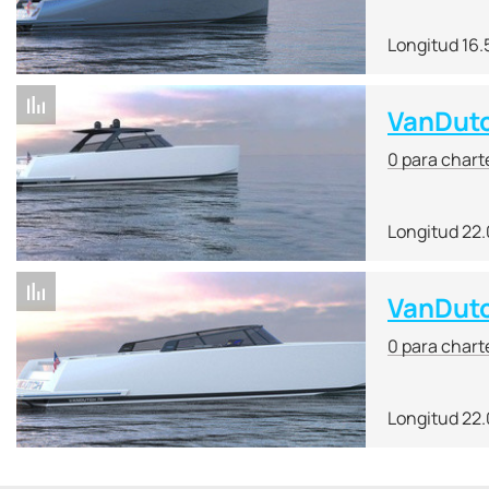
Longitud 16.
VanDut
0 para chart
Longitud 22
VanDutc
0 para chart
Longitud 22