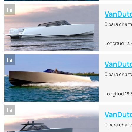
VanDut
0 para chart
Longitud 12.
VanDut
0 para chart
Longitud 16.
VanDut
0 para chart