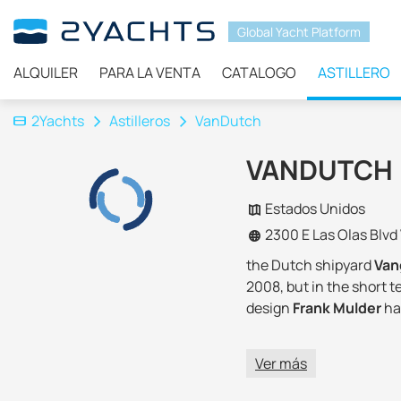
Global Yacht Platform
ALQUILER
PARA LA VENTA
CATALOGO
ASTILLERO
2Yachts
Astilleros
VanDutch
VANDUTCH
Estados Unidos
2300 E Las Olas Blv
the Dutch shipyard
Van
2008, but in the short t
design
Frank Mulder
has
In 2013,
VanDutch 55
wa
Ver más
December of the same ye
years building of yacht