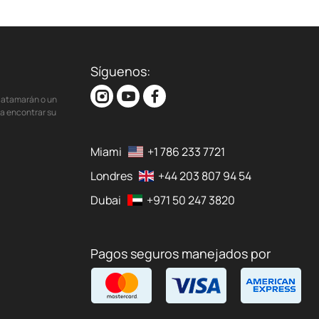
Síguenos:
 catamarán o un
ra encontrar su
Miami
+1 786 233 7721
Londres
+44 203 807 94 54
Dubai
+971 50 247 3820
Pagos seguros manejados por