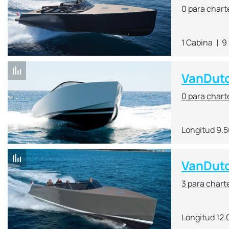
0 para chart
1 Cabina
9
VanDut
0 para chart
Longitud 9.
VanDut
3 para chart
Longitud 12.