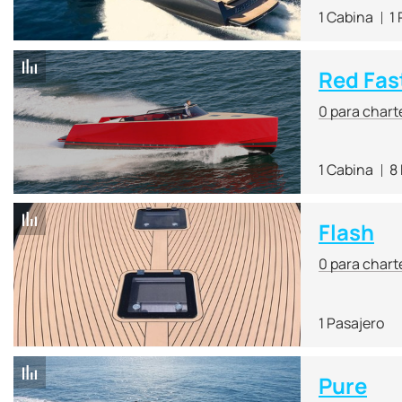
1 Cabina
1
Red Fast
0 para chart
1 Cabina
8
Flash
0 para chart
1 Pasajero
Pure