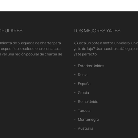
OPULARES
LOS MEJORES YATES
amienta de búsqueda de charter para
¿Busca un bote a motor, un velero, un
 específico, o seleccione el enlace a
yate de lujo? Use nuestro catálogo pa
 ver una región popular de charter de
yate perfecto.
Estados Unidos
Rusia
España
Grecia
Reino Unido
Turquía
Montenegro
Australia