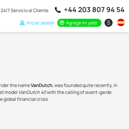
+44 203 807 94 54
24/7 Servicio al Cliente
$
Iniciar sesión
Agrega mi yate
under the name
VanDutch
, was founded quite recently, in
rst model
VanDutch 40
with the calling of avant-garde
global financial crisis.
s
in the category "Best design of yachts up to 24 metres". In
t the factory
Marquis Yachts
in the US, where for many
ncluding vacuum infusion of composite materials.