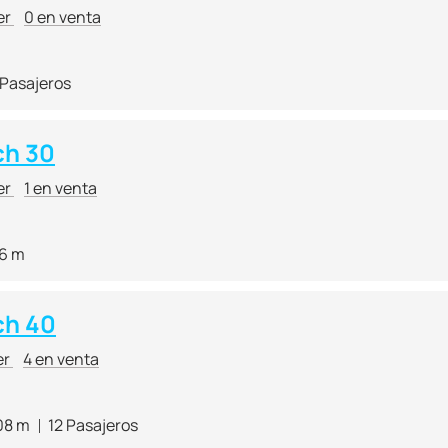
er
0 en venta
 Pasajeros
ch 30
er
1 en venta
56 m
ch 40
er
4 en venta
08 m
12 Pasajeros