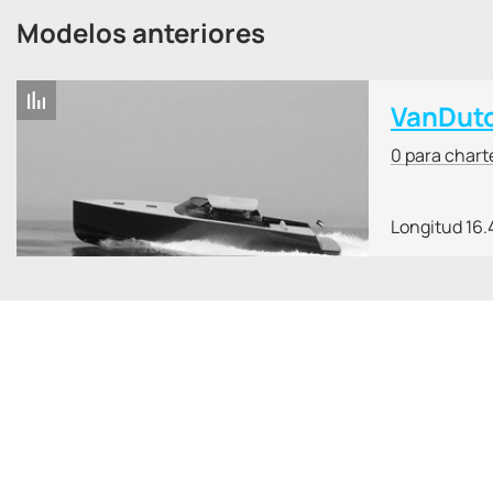
Modelos anteriores
VanDutc
0 para chart
Longitud 16.