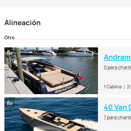
in Addition to the progr
give them high speed (4
Alineación
Since the VanDutch crui
Otro
severe case with a verti
modern electronics.
Andram
0 para chart
1 Cabina
2
40 Van 
7 para chart