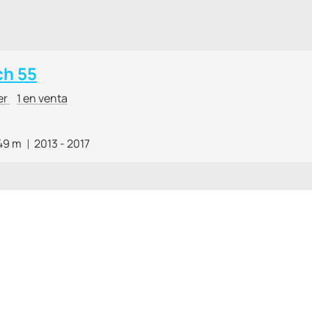
h 55
er
1 en venta
49 m
2013 - 2017