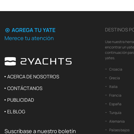
AGREGA TU YATE
DESTINOS P
Merece tu atención
Use nuestra herr
encontrar un yate
continuación para
yates.
Croacia
ACERCA DE NOSOTROS
Grecia
Italia
CONTÁCTANOS
Francia
PUBLICIDAD
España
EL BLOG
Turquía
Alemania
Suscríbase a nuestro boletín
Países bajos