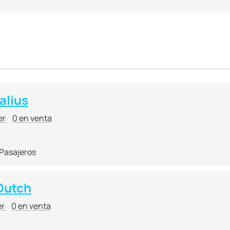
essive outer design, the Builder pays considerable attention to 
0 knots) but also provide superior handling and efficiency.
sers largely intended for seeking to emphasize their status a
cal stem, and expensive upholstery deck furniture can be made 
alius
er
0 en venta
 Pasajeros
Dutch
er
0 en venta