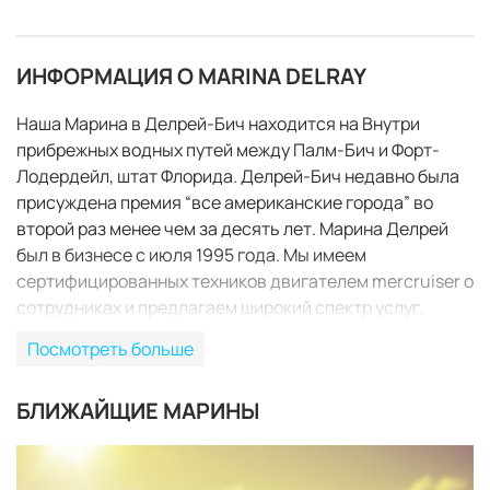
ИНФОРМАЦИЯ О MARINA DELRAY
Наша Марина в Делрей-Бич находится на Внутри
прибрежных водных путей между Палм-Бич и Форт-
Лодердейл, штат Флорида. Делрей-Бич недавно была
присуждена премия “все американские города” во
второй раз менее чем за десять лет. Марина Делрей
был в бизнесе с июля 1995 года. Мы имеем
сертифицированных техников двигателем mercruiser о
сотрудниках и предлагаем широкий спектр услуг,
включая продажи новых лодок кобальт, яхты-
Посмотреть больше
брокерские услуги, стеллаж для хранения, мокрая
скользит, прокат лодок, круизы и организации питания,
БЛИЖАЙЩИЕ МАРИНЫ
лодка с подробным описанием, стеклоткани ремонт,
холст, изготовление и ремонт. Наше топливо-станция
ЗАБРОНИРОВАТЬ
для iPod обеспечивает премиум-бензина, дизельного