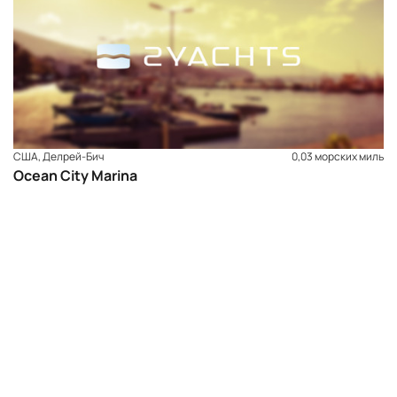
топлива и разных закусок, газированные напитки, пиво
и лед.
США, Делрей-Бич
0,03 морских миль
Ocean City Marina