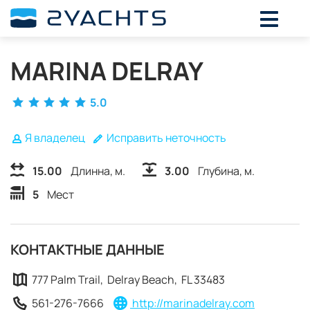
ВЫБЕРИТЕ ДАТЫ ДЛЯ ОПРЕДЕЛЕНИЯ
СТОИМОСТИ
MARINA DELRAY
Август,
2026
5.0
ПН
ВТ
СР
ЧТ
ПТ
СБ
ВС
27
28
29
30
31
1
2
Я владелец
Исправить неточность
3
4
5
6
7
8
9
10
11
12
13
14
15
16
15.00
Длинна, м.
3.00
Глубина, м.
17
18
19
20
21
22
23
5
Мест
24
25
26
27
28
29
30
31
1
2
3
4
5
6
КОНТАКТНЫЕ ДАННЫЕ
777 Palm Trail, Delray Beach, FL 33483
561-276-7666
http://marinadelray.com