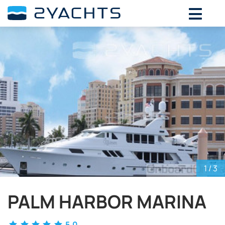
ВЫБЕРИТЕ ДАТЫ ДЛЯ ОПРЕДЕЛЕНИЯ
СТОИМОСТИ
Август,
2026
ПН
ВТ
СР
ЧТ
ПТ
СБ
ВС
27
28
29
30
31
1
2
3
4
5
6
7
8
9
10
11
12
13
14
15
16
17
18
19
20
21
22
23
24
25
26
27
28
29
30
1
/ 3
31
1
2
3
4
5
6
PALM HARBOR MARINA
5.0