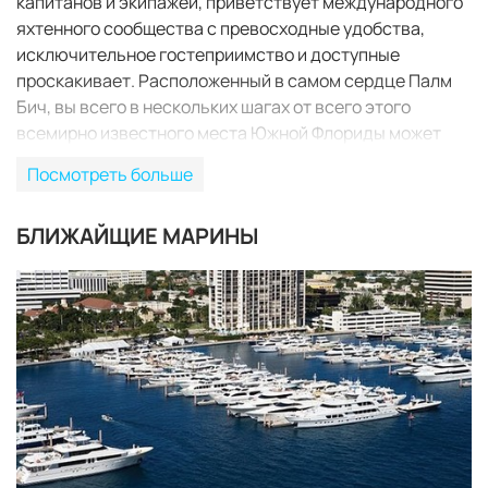
капитанов и экипажей, приветствует международного
яхтенного сообщества с превосходные удобства,
исключительное гостеприимство и доступные
проскакивает. Расположенный в самом сердце Палм
Бич, вы всего в нескольких шагах от всего этого
всемирно известного места Южной Флориды может
предложить, в том числе: рестораны, пляжи, гольф,
Посмотреть больше
магазины, развлекательные заведения и музеи.
БЛИЖАЙЩИЕ МАРИНЫ