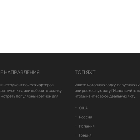
Е НАПРАВЛЕНИЯ
ТОП ЯХТ
 инструмент поиска чартеров,
Ищите моторную лодку, парусную ях
кретную яхту, или выберите ссылку
или роскошную яхту? Используйте н
смотреть популярный регион для
чтобы найти свою идеальную яхту.
США
Россия
Испания
Греция