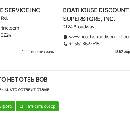
E SERVICE INC
BOATHOUSE DISCOUNT
 Rd.
SUPERSTORE, INC.
2124 Broadway
rine.com
4-3224
www.boathousediscount.co
+1 561 863-5150
12,92 морских миль
13,52 мо
ТО НЕТ ОТЗЫВОВ
вым, кто оставит отзыв
ь фото
Написать обзор