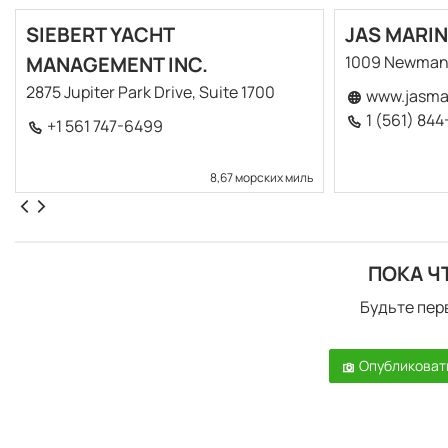
SIEBERT YACHT
JAS MARIN
MANAGEMENT INC.
1009 Newman
2875 Jupiter Park Drive, Suite 1700
www.jasma
1 (561) 84
+1 561 747-6499
8,67 морских миль
ПОКА Ч
Будьте пер
Опубликоват