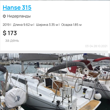
Hanse 315
Нидерланды
2019
Длина 9.62 м
Ширина 3.35 м
Осадка 1.85 м
$
173
за день
03:04 28.10.2021