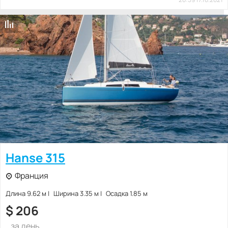
Hanse 315
Франция
Длина 9.62 м
Ширина 3.35 м
Осадка 1.85 м
$
206
за день