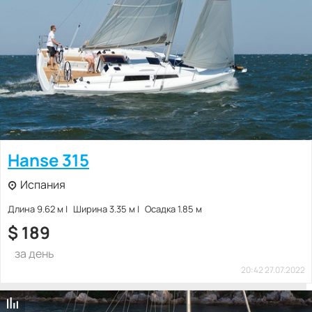
Hanse 315
Испания
Длина 9.62 м
Ширина 3.35 м
Осадка 1.85 м
$
189
за день
20:42 27.07.2022