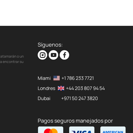
Síguenos:
 catamarán o un
ra encontrar su
Miami
+1 786 233 7721
Londres
+44 203 807 94 54
Dubai
+971 50 247 3820
Pagos seguros manejados por