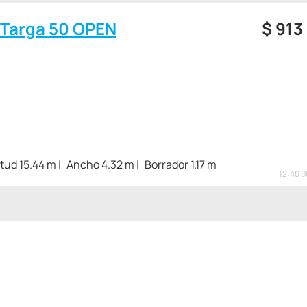
e Targa 50 OPEN
$
913
tud 15.44 m
Ancho 4.32 m
Borrador 1.17 m
12:40 