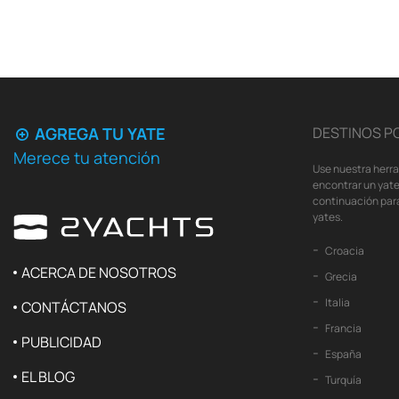
AGREGA TU YATE
DESTINOS P
Merece tu atención
Use nuestra herr
encontrar un yate
continuación para
yates.
Croacia
ACERCA DE NOSOTROS
Grecia
Italia
CONTÁCTANOS
Francia
PUBLICIDAD
España
EL BLOG
Turquía