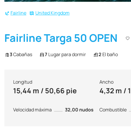
Fairline
United Kingdom
Fairline Targa 50 OPEN
3
Cabañas
7
Lugar para dormir
2
El baño
Longitud
Ancho
15,44 m / 50,66 pie
4,32 m / 1
Velocidad máxima
32,00 nudos
Combustible