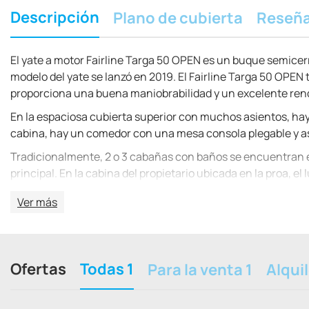
Descripción
Plano de cubierta
Reseñ
El yate a motor Fairline Targa 50 OPEN es un buque semicerra
modelo del yate se lanzó en 2019. El Fairline Targa 50 OPEN 
proporciona una buena maniobrabilidad y un excelente re
En la espaciosa cubierta superior con muchos asientos, hay 
cabina, hay un comedor con una mesa consola plegable y a
Tradicionalmente, 2 o 3 cabañas con baños se encuentran en l
principal. En la cabina del propietario ubicada en la proa, 
de las cabañas hay una cocina con comedor, que también 
Ver más
En la cubierta trasera hay un garaje tierno y una plataforma
El modelo del yate implica la instalación de tres versiones 
permitirá alcanzar una velocidad máxima de 34 nudos. El bar
Ofertas
Todas 1
Para la venta 1
Alquil