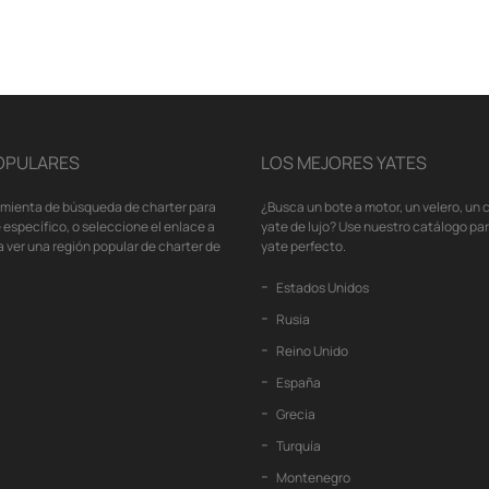
OPULARES
LOS MEJORES YATES
amienta de búsqueda de charter para
¿Busca un bote a motor, un velero, un
 específico, o seleccione el enlace a
yate de lujo? Use nuestro catálogo pa
 ver una región popular de charter de
yate perfecto.
Estados Unidos
Rusia
Reino Unido
España
Grecia
Turquía
Montenegro