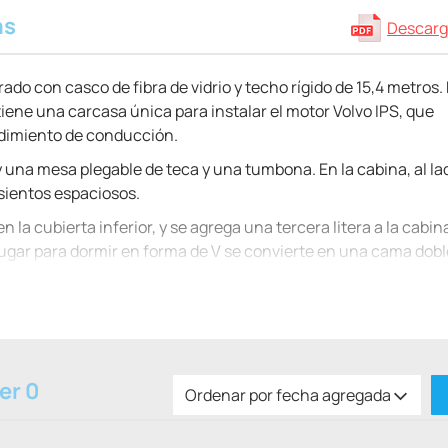
as
Descarg
do con casco de fibra de vidrio y techo rígido de 15,4 metros. 
tiene una carcasa única para instalar el motor Volvo IPS, que
ndimiento de conducción.
una mesa plegable de teca y una tumbona. En la cabina, al lad
sientos espaciosos.
a cubierta inferior, y se agrega una tercera litera a la cabin
el lugar para dormir en forma de V se convierte en una cama dob
se puede transformar en una cama.
 de baño de inmersión para facilitar el acceso al agua.
de motores Volvo IPS con una potencia de 4535 a 550 hp, lo que
co está certificado como (CE) B y está destinado al acceso al
er 0
Ordenar por fecha agregada