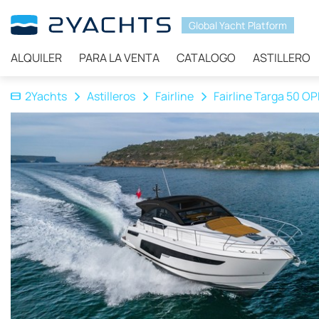
Global Yacht Platform
ALQUILER
PARA LA VENTA
CATALOGO
ASTILLERO
2Yachts
Astilleros
Fairline
Fairline Targa 50 O