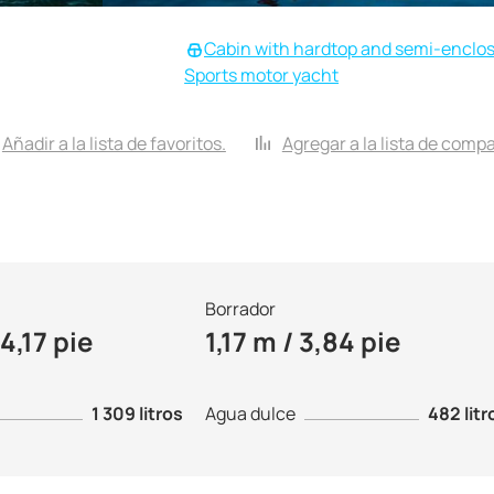
Cabin with hardtop and semi-enclo
Sports motor yacht
Añadir a la lista de favoritos.
Agregar a la lista de comp
Borrador
4,17 pie
1,17 m / 3,84 pie
1 309 litros
Agua dulce
482 litr