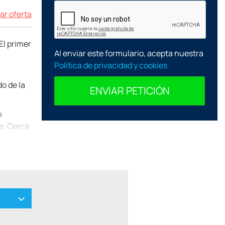
ar oferta
El primer
Al enviar este formulario, acepta nuestra
Política de privacidad y cookies
o de la
ENVIAR PETICIÓN
a
le. Cerca
 mar.