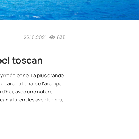
22.10.2021
635
ipel toscan
 Tyrrhénienne. La plus grande
 le parc national de l'archipel
urd'hui, avec une nature
scan attirent les aventuriers,