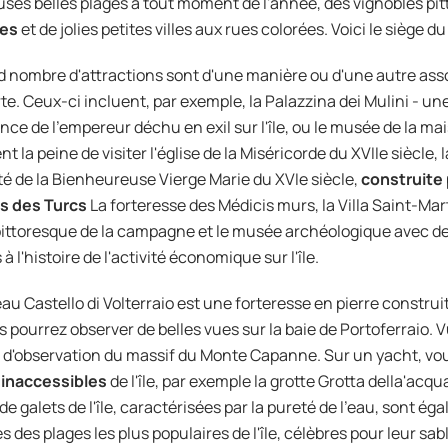
es belles plages à tout moment de l'année, des vignobles pi
les
et de jolies petites villes aux rues colorées. Voici le siège d
d nombre d'attractions sont d'une manière ou d'une autre as
e. Ceux-ci incluent, par exemple, la Palazzina dei Mulini - une
ence de l'empereur déchu en exil sur l'île, ou le musée de la ma
t la peine de visiter l'église de la Miséricorde du XVIIe siècle,
ité de la Bienheureuse Vierge Marie du XVIe siècle,
construite
s des Turcs
La forteresse des Médicis murs, la Villa Saint-Mar
ittoresque de la campagne et le musée archéologique avec des 
 à l'histoire de l'activité économique sur l'île.
au Castello di Volterraio est une forteresse en pierre constru
s pourrez observer de belles vues sur la baie de Portoferraio. 
 d'observation du massif du Monte Capanne. Sur un yacht, vou
s inaccessibles
de l'île, par exemple la grotte Grotta della'acq
 de galets de l'île, caractérisées par la pureté de l'eau, sont 
s des plages les plus populaires de l'île, célèbres pour leur sab