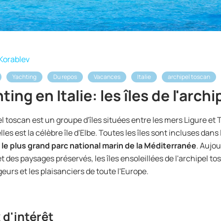
Korablev
Yachting
Du repos
Vacances
Italie
archipel toscan
ting en Italie: les îles de l'arch
el toscan est un groupe d'îles situées entre les mers Ligure et
lles est la célèbre île d'Elbe. Toutes les îles sont incluses dans
-
le plus grand parc national marin de la Méditerranée
. Aujo
t des paysages préservés, les îles ensoleillées de l'archipel to
geurs et les plaisanciers de toute l'Europe.
 d'intérêt