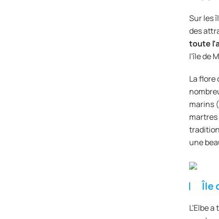
Sur les 
des attr
toute l
l'île de
La flore
nombreu
marins (
martres
traditio
une bea
Île 
L'Elbe a