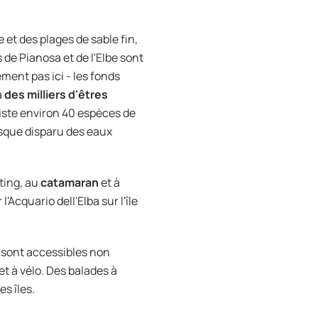
e et des plages de sable fin,
de Pianosa et de l'Elbe sont
ment pas ici - les fonds
à
des milliers d'êtres
existe environ 40 espèces de
esque disparu des eaux
ting, au
catamaran
et à
Acquario dell'Elba sur l'île
s sont accessibles non
t à vélo. Des balades à
es îles.