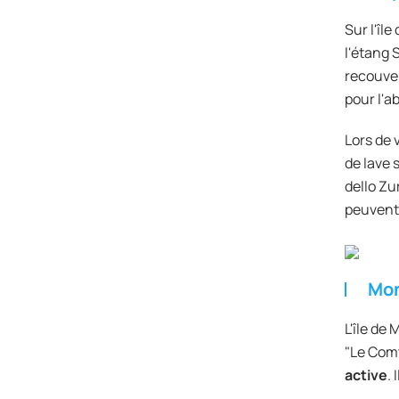
Sur l'île
l'étang S
recouve
pour l'a
Lors de 
de lave 
dello Zu
peuvent 
Mon
L'île de
"Le Comt
active
.