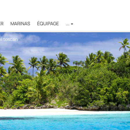
ER
MARINAS
ÉQUIPAGE
...
pel toscan