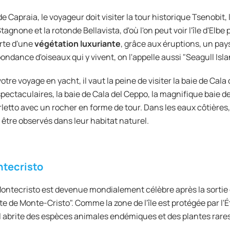
 de Capraia, le voyageur doit visiter la tour historique Tsenobit,
tagnone et la rotonde Bellavista, d'où l'on peut voir l'île d'Elbe 
rte d'une
végétation luxuriante
, grâce aux éruptions, un pay
bondance d'oiseaux qui y vivent, on l'appelle aussi "Seagull Isla
votre voyage en yacht, il vaut la peine de visiter la baie de Cala
spectaculaires, la baie de Cala del Ceppo, la magnifique baie de
rletto avec un rocher en forme de tour. Dans les eaux côtières,
être observés dans leur habitat naturel.
tecristo
 Montecristo est devenue mondialement célèbre après la sort
e de Monte-Cristo". Comme la zone de l'île est protégée par l'Ét
 Il abrite des espèces animales endémiques et des plantes rares