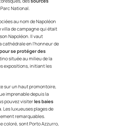
ttoresques, des
sources
u Parc National.
sociées au nom de Napoléon
 villa de campagne qui était
ison Napoléon. Il vaut
 la cathédrale en l'honneur de
 pour se protéger des
tino située au milieu de la
expositions, initiant les
ite sur un haut promontoire,
Vue imprenable depuis la
s pouvez visiter
les baies
ua. Les luxueuses plages de
également remarquables.
le coloré, sont Porto Azzurro,