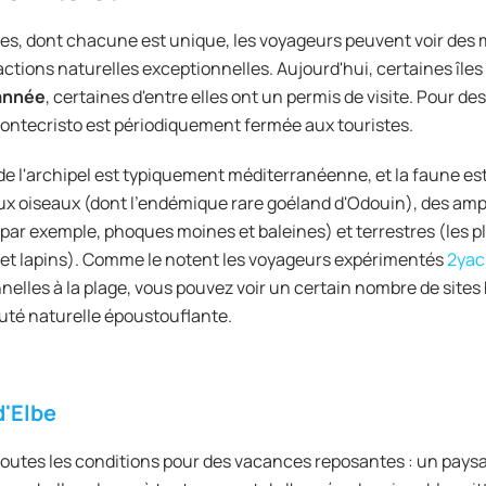
îles, dont chacune est unique, les voyageurs peuvent voir de
actions naturelles exceptionnelles. Aujourd'hui, certaines île
'année
, certaines d'entre elles ont un permis de visite. Pour 
 Montecristo est périodiquement fermée aux touristes.
 de l'archipel est typiquement méditerranéenne, et la faune es
x oiseaux (dont l'endémique rare goéland d'Odouin), des am
par exemple, phoques moines et baleines) et terrestres (les 
 et lapins). Comme le notent les voyageurs expérimentés
2yac
nnelles à la plage, vous pouvez voir un certain nombre de sites
uté naturelle époustouflante.
d'Elbe
 toutes les conditions pour des vacances reposantes : un pa