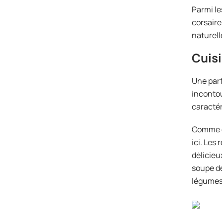
Parmi le
corsaire
naturell
Cuis
Une parti
inconto
caractér
Comme da
ici. Les
délicieu
soupe de
légumes