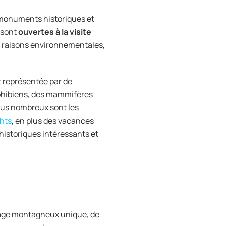
s monuments historiques et
s sont
ouvertes à la visite
des raisons environnementales,
t représentée par de
phibiens, des mammifères
plus nombreux sont les
hts
, en plus des vacances
 historiques intéressants et
ysage montagneux unique, de