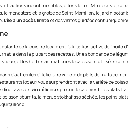
s attractions incontournables, citons le fort Montecristo, cons
s, le monastère et la grotte de Saint-Mamilian, le jardin botani
e.
L'île a un accès limité
et des visites guidées sont uniquemen
ine
cularité de la cuisine locale est l'utilisation active de l'
huile d
urnable dans la plupart des recettes. Une abondance de légu
istique, et les herbes aromatiques locales sont utilisées c
ns d'autres îles d'Italie, une variété de plats de fruits de me
 restaurants locaux vous surprendront avec la variété de poiss
x dîner avec un
vin délicieux
produit localement. Les plats tr
 poisson sburrita, la morue stokkafisso séchée, les pains plats 
 gurgulione.