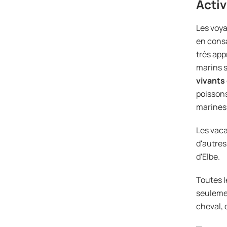
Activ
Les voyag
en consa
très app
marins s
vivants 
poissons
marines
Les vaca
d'autres
d'Elbe.
Toutes l
seulemen
cheval, 