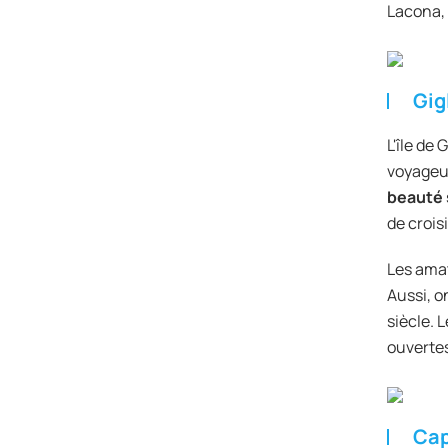
Lacona, 
Gig
L'île de
voyageur
beauté 
de crois
Les amat
Aussi, on
siècle. 
ouvertes 
Cap