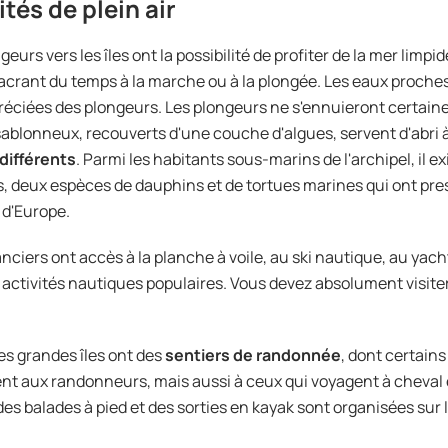
ités de plein air
eurs vers les îles ont la possibilité de profiter de la mer limpid
crant du temps à la marche ou à la plongée. Les eaux proches 
réciées des plongeurs. Les plongeurs ne s'ennuieront certaine
ablonneux, recouverts d'une couche d'algues, servent d'abri 
différents
. Parmi les habitants sous-marins de l'archipel, il 
, deux espèces de dauphins et de tortues marines qui ont pr
 d'Europe.
nciers ont accès à la planche à voile, au ski nautique, au yach
 activités nautiques populaires. Vous devez absolument visiter l'
es grandes îles ont des
sentiers de randonnée
, dont certain
t aux randonneurs, mais aussi à ceux qui voyagent à cheval e
des balades à pied et des sorties en kayak sont organisées sur l