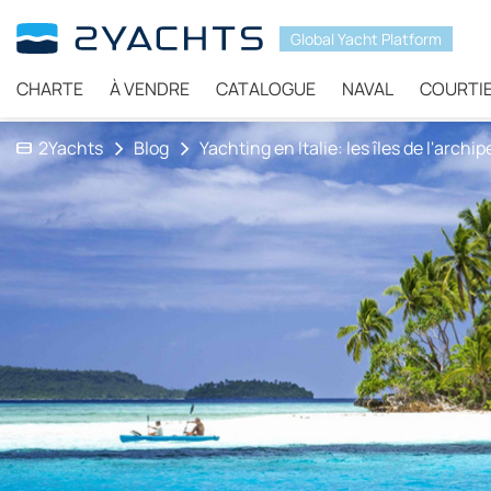
Global Yacht Platform
CHARTE
À VENDRE
CATALOGUE
NAVAL
COURTI
2Yachts
Blog
Yachting en Italie: les îles de l'archi