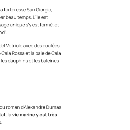
 la forteresse San Giorgio,
par beau temps. L'île est
sage unique s'y est formé, et
nd".
 del Vetriolo avec des coulées
 Cala Rossa et la baie de Cala
 les dauphins et les baleines
ie du roman d'Alexandre Dumas
at, la
vie marine y est très
.