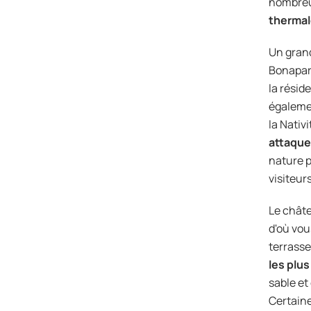
nombreus
therma
Un gran
Bonapart
la résid
égalemen
la Nativ
attaque
nature p
visiteurs
Le châte
d'où vou
terrasse
les plu
sable et
Certaine