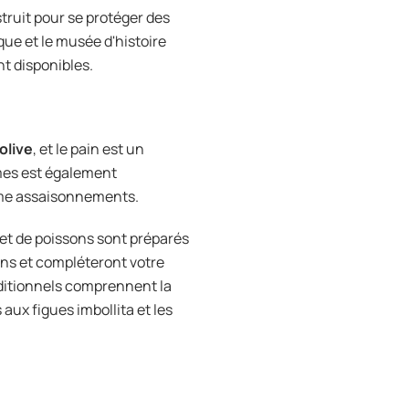
truit pour se protéger des
que et le musée d'histoire
t disponibles.
'olive
, et le pain est un
mes est également
omme assaisonnements.
r et de poissons sont préparés
ons et compléteront votre
aditionnels comprennent la
aux figues imbollita et les